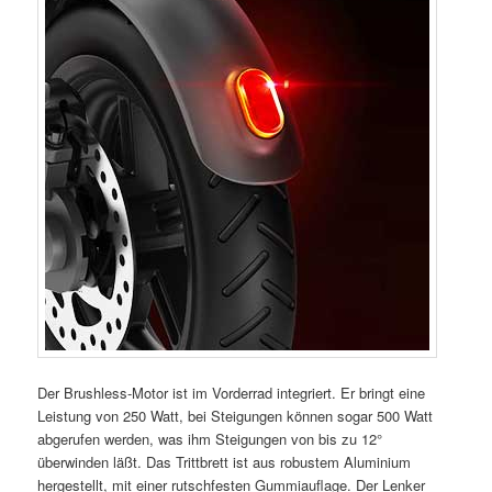
Der Brushless-Motor ist im Vorderrad integriert. Er bringt eine
Leistung von 250 Watt, bei Steigungen können sogar 500 Watt
abgerufen werden, was ihm Steigungen von bis zu 12°
überwinden läßt. Das Trittbrett ist aus robustem Aluminium
hergestellt, mit einer rutschfesten Gummiauflage. Der Lenker