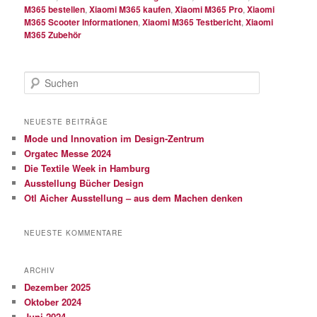
M365 bestellen
,
Xiaomi M365 kaufen
,
Xiaomi M365 Pro
,
Xiaomi
M365 Scooter Informationen
,
Xiaomi M365 Testbericht
,
Xiaomi
M365 Zubehör
S
u
c
h
NEUESTE BEITRÄGE
e
Mode und Innovation im Design-Zentrum
n
Orgatec Messe 2024
Die Textile Week in Hamburg
Ausstellung Bücher Design
Otl Aicher Ausstellung – aus dem Machen denken
NEUESTE KOMMENTARE
ARCHIV
Dezember 2025
Oktober 2024
Juni 2024