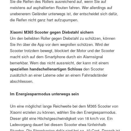
Sie die Reifen des Rollers ausreichend auf, wenn Sie auf
meistens auf asphaltierten Routen fahren. Wer allerdings auf
unebenerem Geländer unterwegs ist, der entscheidet sich dafür,
die Reifen nicht ganz hart aufzupumpen.
Xiaomi M365 Scooter gegen Diebstahl sichern
Um den beliebten Roller gegen Diebstahl zu schützen, können
Sie ihn über die App vor dem wegrollen schützen. Wird der
Scooter trotzdem bewegt, blockiert der Motor und der Scooter
macht sich auf dem Smartphone durch ein Alarmsignal
bemerkbar. Wem das nicht aussreicht, der kann mit einem
speziellen handschellenartigen Schloss
den Scooter
zusätzlich an einer Laterne oder an einem Fahrradständer
abschliessen.
Im Energiesparmodus unterwegs sein
Um eine möglichst lange Reichweite bei dem M365 Scooter von
Xiaomi erzielen zu können, wählen Sie den Energiesparmodus.
Dieser gibt eine Höchstgeschwindigkeit von 18 km/h vor. Ein
Ladevorgang dauert bei diesem Scooter etwa fünfeinhalb
Stunden. Die Stromkosten dafür sind bei ca. 10 Cent. Danach ist