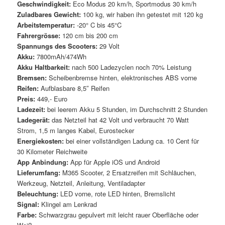
Geschwindigkeit:
Eco Modus 20 km/h, Sportmodus 30 km/h
Zuladbares Gewicht:
100 kg, wir haben ihn getestet mit 120 kg
Arbeitstemperatur:
-20° C bis 45°C
Fahrergrösse:
120 cm bis 200 cm
Spannungs des Scooters:
29 Volt
Akku:
7800mAh/474Wh
Akku Haltbarkeit:
nach 500 Ladezyclen noch 70% Leistung
Bremsen:
Scheibenbremse hinten, elektronisches ABS vorne
Reifen:
Aufblasbare 8,5″ Reifen
Preis:
449,- Euro
Ladezeit:
bei leerem Akku 5 Stunden, im Durchschnitt 2 Stunden
Ladegerät:
das Netzteil hat 42 Volt und verbraucht 70 Watt
Strom, 1,5 m langes Kabel, Eurostecker
Energiekosten:
bei einer vollständigen Ladung ca. 10 Cent für
30 Kilometer Reichweite
App Anbindung:
App für Apple iOS und Android
Lieferumfang:
M365 Scooter, 2 Ersatzreifen mit Schläuchen,
Werkzeug, Netzteil, Anleitung, Ventiladapter
Beleuchtung:
LED vorne, rote LED hinten, Bremslicht
Signal:
Klingel am Lenkrad
Farbe:
Schwarzgrau gepulvert mit leicht rauer Oberfläche oder