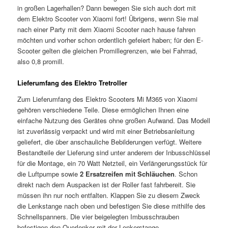
in großen Lagerhallen? Dann bewegen Sie sich auch dort mit
dem Elektro Scooter von Xiaomi fort! Übrigens, wenn Sie mal
nach einer Party mit dem Xiaomi Scooter nach hause fahren
möchten und vorher schon ordentlich gefeiert haben; für den E-
Scooter gelten die gleichen Promillegrenzen, wie bei Fahrrad,
also 0,8 promill.
Lieferumfang des Elektro Tretroller
Zum Lieferumfang des Elektro Scooters Mi M365 von Xiaomi
gehören verschiedene Teile. Diese ermöglichen Ihnen eine
einfache Nutzung des Gerätes ohne großen Aufwand. Das Modell
ist zuverlässig verpackt und wird mit einer Betriebsanleitung
geliefert, die über anschauliche Bebilderungen verfügt. Weitere
Bestandteile der Lieferung sind unter anderem der Inbusschlüssel
für die Montage, ein 70 Watt Netzteil, ein Verlängerungsstück für
die Luftpumpe sowie
2 Ersatzreifen mit Schläuchen
. Schon
direkt nach dem Auspacken ist der Roller fast fahrbereit. Sie
müssen ihn nur noch entfalten. Klappen Sie zu diesem Zweck
die Lenkstange nach oben und befestigen Sie diese mithilfe des
Schnellspanners. Die vier beigelegten Imbusschrauben
befestigen den Querlenker mit der Lenkerstange.