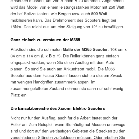
einsetzen müssen, um von A nach B zu kommen. Angetrieben
wird das Modell von einem leistungsstarken Motor mit 250 Watt,
der bei Spitzenlasten, wie Bergen usw. auch
500 Watt
mobilisieren kann. Das Drehmoment des Scooters liegt bei
16Nm. Das reicht aus um eine Steigung von 12° zu bewältigen.
Ganz einfach zu verstauen der M365
Praktisch sind die schmalen
Maße der M365 Scooter
. 108 cm x
34 cm x 114 cm (L x B x H). Die Roller können ganz einfach
eingepackt werden, wenn Sie einen Ausflug mit dem Auto
planen. So sind Sie auch am Ankunftsort mobil. Die M365
Scooter aus dem Hause Xiaomi lassen sich zu diesem Zweck
mit wenigen Handgriffen zusammenklappen. Im
zusammengefalteten Zustand nehmen sie dann nur sehr wenig
Platz ein.
Die Einsatzbereiche des Xiaomi Elektro Scooters
Nicht nur für den Ausflug, auch für die Arbeit bietet sich der
Roller an. Zum Beispiel, wenn Sie häufig auf Messen unterwegs
sind und dort auf den weitläufigen Gebieten die Strecken zu den
verschiedenen Ständen zurücklegen müssen. Oder arbeiten Sie