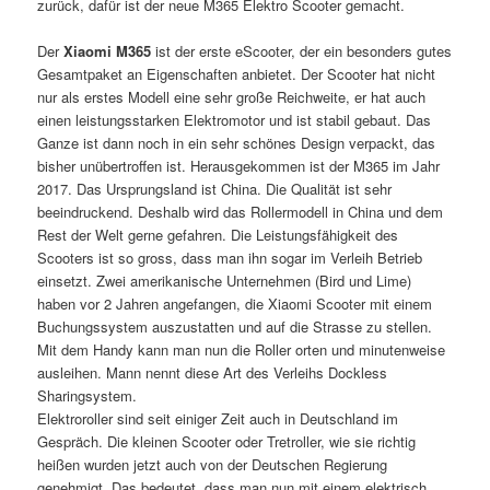
zurück, dafür ist der neue M365 Elektro Scooter gemacht.
Der
Xiaomi M365
ist der erste eScooter, der ein besonders gutes
Gesamtpaket an Eigenschaften anbietet. Der Scooter hat nicht
nur als erstes Modell eine sehr große Reichweite, er hat auch
einen leistungsstarken Elektromotor und ist stabil gebaut. Das
Ganze ist dann noch in ein sehr schönes Design verpackt, das
bisher unübertroffen ist. Herausgekommen ist der M365 im Jahr
2017. Das Ursprungsland ist China. Die Qualität ist sehr
beeindruckend. Deshalb wird das Rollermodell in China und dem
Rest der Welt gerne gefahren. Die Leistungsfähigkeit des
Scooters ist so gross, dass man ihn sogar im Verleih Betrieb
einsetzt. Zwei amerikanische Unternehmen (Bird und Lime)
haben vor 2 Jahren angefangen, die Xiaomi Scooter mit einem
Buchungssystem auszustatten und auf die Strasse zu stellen.
Mit dem Handy kann man nun die Roller orten und minutenweise
ausleihen. Mann nennt diese Art des Verleihs Dockless
Sharingsystem.
Elektroroller sind seit einiger Zeit auch in Deutschland im
Gespräch. Die kleinen Scooter oder Tretroller, wie sie richtig
heißen wurden jetzt auch von der Deutschen Regierung
genehmigt. Das bedeutet, dass man nun mit einem elektrisch