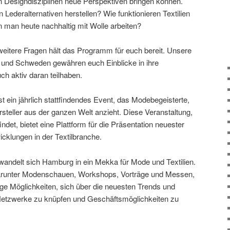
elen Designdisziplinen neue Perspektiven bringen können.
 Lederalternativen herstellen? Wie funktionieren Textilien
nn man heute nachhaltig mit Wolle arbeiten?
weitere Fragen hält das Programm für euch bereit. Unsere
 und Schweden gewähren euch Einblicke in ihre
h aktiv daran teilhaben.
t ein jährlich stattfindendes Event, das Modebegeisterte,
rsteller aus der ganzen Welt anzieht. Diese Veranstaltung,
tfindet, bietet eine Plattform für die Präsentation neuester
cklungen in der Textilbranche.
andelt sich Hamburg in ein Mekka für Mode und Textilien.
darunter Modenschauen, Workshops, Vorträge und Messen,
tige Möglichkeiten, sich über die neuesten Trends und
 Netzwerke zu knüpfen und Geschäftsmöglichkeiten zu