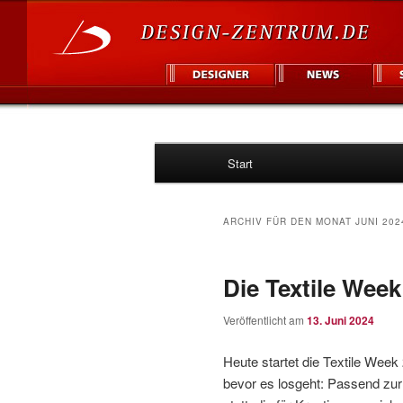
Hauptmenü
Informationsplattform für Des
Start
Zum
Zum
Design Zentr
Inhalt
sekundären
ARCHIV FÜR DEN MONAT
JUNI 202
wechseln
Inhalt
Die Textile Wee
wechseln
Veröffentlicht am
13. Juni 2024
Heute startet die Textile Week
bevor es losgeht: Passend zur