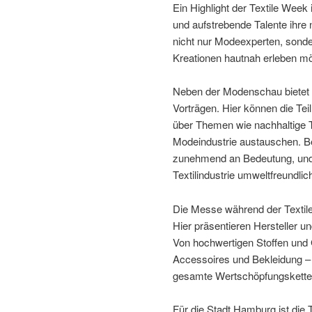
Ein Highlight der Textile Wee
und aufstrebende Talente ihre 
nicht nur Modeexperten, sonde
Kreationen hautnah erleben m
Neben der Modenschau bietet 
Vorträgen. Hier können die Te
über Themen wie nachhaltige Te
Modeindustrie austauschen. Be
zunehmend an Bedeutung, und v
Textilindustrie umweltfreundlic
Die Messe während der Textile 
Hier präsentieren Hersteller u
Von hochwertigen Stoffen und
Accessoires und Bekleidung – 
gesamte Wertschöpfungskette 
Für die Stadt Hamburg ist die 