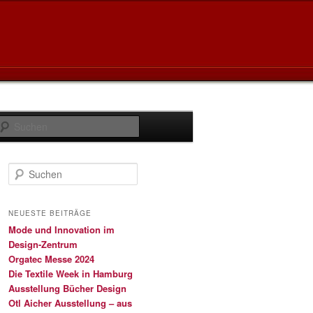
Suchen
S
u
c
h
NEUESTE BEITRÄGE
e
Mode und Innovation im
n
Design-Zentrum
Orgatec Messe 2024
Die Textile Week in Hamburg
Ausstellung Bücher Design
Otl Aicher Ausstellung – aus