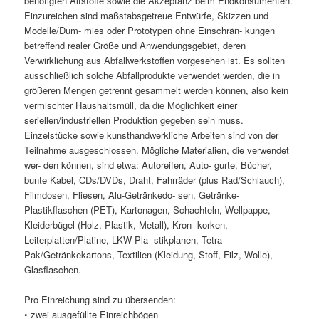
benötigten Altstoffe sowie die Akzeptanz beim Endkonsumenten.
Einzureichen sind maßstabsgetreue Entwürfe, Skizzen und
Modelle/Dum- mies oder Prototypen ohne Einschrän- kungen
betreffend realer Größe und Anwendungsgebiet, deren
Verwirklichung aus Abfallwerkstoffen vorgesehen ist. Es sollten
ausschließlich solche Abfallprodukte verwendet werden, die in
größeren Mengen getrennt gesammelt werden können, also kein
vermischter Haushaltsmüll, da die Möglichkeit einer
seriellen/industriellen Produktion gegeben sein muss.
Einzelstücke sowie kunsthandwerkliche Arbeiten sind von der
Teilnahme ausgeschlossen. Mögliche Materialien, die verwendet
wer- den können, sind etwa: Autoreifen, Auto- gurte, Bücher,
bunte Kabel, CDs/DVDs, Draht, Fahrräder (plus Rad/Schlauch),
Filmdosen, Fliesen, Alu-Getränkedo- sen, Getränke-
Plastikflaschen (PET), Kartonagen, Schachteln, Wellpappe,
Kleiderbügel (Holz, Plastik, Metall), Kron- korken,
Leiterplatten/Platine, LKW-Pla- stikplanen, Tetra-
Pak/Getränkekartons, Textilien (Kleidung, Stoff, Filz, Wolle),
Glasflaschen.
Pro Einreichung sind zu übersenden:
• zwei ausgefüllte Einreichbögen