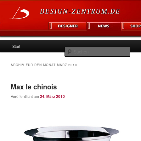
Hauptmenü
Informationsplattform für Designer und Unternehmen
Start
Zum
Zum
Such
Inhalt
sekundären
Design Zentrum
ARCHIV FÜR DEN MONAT
MÄRZ 2010
wechseln
Inhalt
Max le chinois
wechseln
Veröffentlicht am
24. März 2010