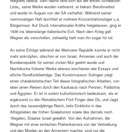
Wegners radikal. Sein Name fand sich auf der ersten Schwarzen
Liste„, seine Werke wurden verbrannt, er bekam Berufsverbot
und wurde im August von der SA verhaftet. Während seiner
viermonatigen Haft durchlief er mehrere Konzentrationslager u.a.
Börgermoor. Auf Druck internationaler Kräfte freigelassen, ging er
1936 ins lebenslange italienische Exil. Nach dem Krieg galt
Wegner als verschollen, zeitweilig hielt man ihn sogar für tot.
An seine Erfolge während der Weimarer Republik konnte er nicht
mehr anknüpfen, obschon er von Israel, Armenien und auch der
Bundesrepublik für seinen zivilen Mut geehrt wurde und
Nachdrucke früherer Werke ebenso erschienen wie Essays und
etliche Rundfunkbeiträge. Das Kunstmuseum Solingen zeigt
einen charakteristischen Teil dieser fotografischen Arbeiten, von
eben jenen Reisen durch den Kaukasus nach Persien, Palästina
und Ägypten. Er ist in sofern kulturhistorisch bedeutsam, als er
ergänzend zu den Reisebüchern Fünf Finger über Dir„ und Jagd
durch das tausendjährige Reich„ tiefe Einblicke in das
Alltagsleben der frühen Sowjetunion sowie des damals noch
“illegalen„ Staates Israel gewährt. Von den Aufnahmen, die
Wegner mit einer einfachen Plattenkamera von der Vertreibung
und den Morden an den Armeniern machte, sind nur die