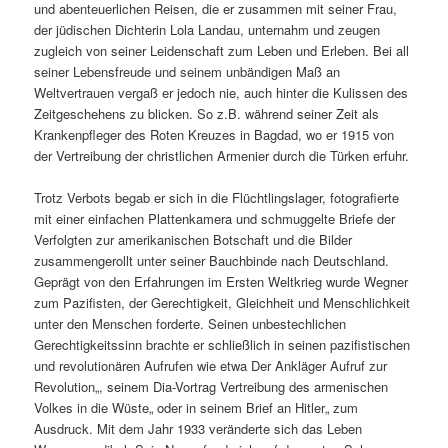
und abenteuerlichen Reisen, die er zusammen mit seiner Frau,
der jüdischen Dichterin Lola Landau, unternahm und zeugen
zugleich von seiner Leidenschaft zum Leben und Erleben. Bei all
seiner Lebensfreude und seinem unbändigen Maß an
Weltvertrauen vergaß er jedoch nie, auch hinter die Kulissen des
Zeitgeschehens zu blicken. So z.B. während seiner Zeit als
Krankenpfleger des Roten Kreuzes in Bagdad, wo er 1915 von
der Vertreibung der christlichen Armenier durch die Türken erfuhr.
Trotz Verbots begab er sich in die Flüchtlingslager, fotografierte
mit einer einfachen Plattenkamera und schmuggelte Briefe der
Verfolgten zur amerikanischen Botschaft und die Bilder
zusammengerollt unter seiner Bauchbinde nach Deutschland.
Geprägt von den Erfahrungen im Ersten Weltkrieg wurde Wegner
zum Pazifisten, der Gerechtigkeit, Gleichheit und Menschlichkeit
unter den Menschen forderte. Seinen unbestechlichen
Gerechtigkeitssinn brachte er schließlich in seinen pazifistischen
und revolutionären Aufrufen wie etwa Der Ankläger Aufruf zur
Revolution„, seinem Dia-Vortrag Vertreibung des armenischen
Volkes in die Wüste„ oder in seinem Brief an Hitler„ zum
Ausdruck. Mit dem Jahr 1933 veränderte sich das Leben