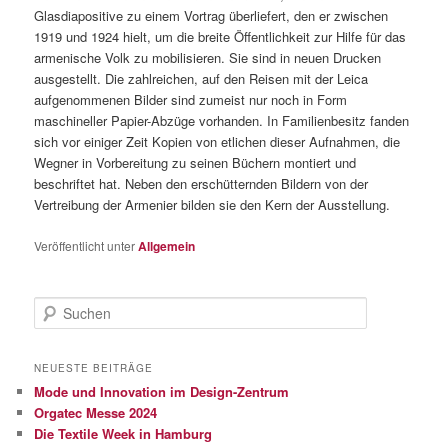
Glasdiapositive zu einem Vortrag überliefert, den er zwischen
1919 und 1924 hielt, um die breite Öffentlichkeit zur Hilfe für das
armenische Volk zu mobilisieren. Sie sind in neuen Drucken
ausgestellt. Die zahlreichen, auf den Reisen mit der Leica
aufgenommenen Bilder sind zumeist nur noch in Form
maschineller Papier-Abzüge vorhanden. In Familienbesitz fanden
sich vor einiger Zeit Kopien von etlichen dieser Aufnahmen, die
Wegner in Vorbereitung zu seinen Büchern montiert und
beschriftet hat. Neben den erschütternden Bildern von der
Vertreibung der Armenier bilden sie den Kern der Ausstellung.
Veröffentlicht unter
Allgemein
S
u
c
h
NEUESTE BEITRÄGE
e
Mode und Innovation im Design-Zentrum
n
Orgatec Messe 2024
Die Textile Week in Hamburg