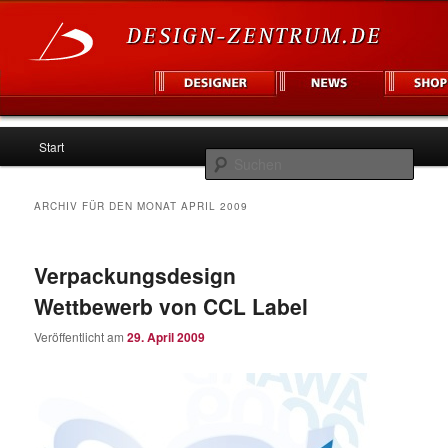
Hauptmenü
Informationsplattform für Designer und Unternehmen
Start
Zum
Zum
Such
Inhalt
sekundären
Design Zentrum
ARCHIV FÜR DEN MONAT
APRIL 2009
wechseln
Inhalt
Verpackungsdesign
wechseln
Wettbewerb von CCL Label
Veröffentlicht am
29. April 2009