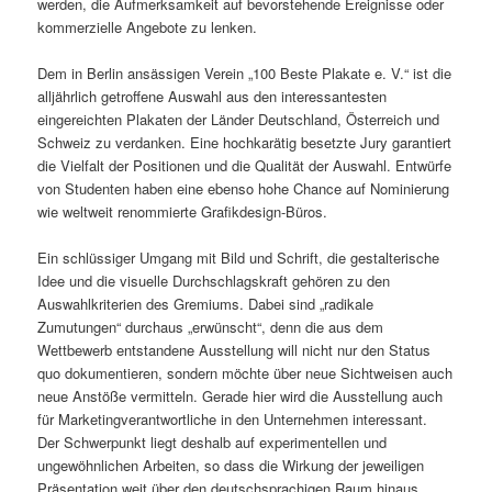
werden, die Aufmerksamkeit auf bevorstehende Ereignisse oder
kommerzielle Angebote zu lenken.
Dem in Berlin ansässigen Verein „100 Beste Plakate e. V.“ ist die
alljährlich getroffene Auswahl aus den interessantesten
eingereichten Plakaten der Länder Deutschland, Österreich und
Schweiz zu verdanken. Eine hochkarätig besetzte Jury garantiert
die Vielfalt der Positionen und die Qualität der Auswahl. Entwürfe
von Studenten haben eine ebenso hohe Chance auf Nominierung
wie weltweit renommierte Grafikdesign-Büros.
Ein schlüssiger Umgang mit Bild und Schrift, die gestalterische
Idee und die visuelle Durchschlagskraft gehören zu den
Auswahlkriterien des Gremiums. Dabei sind „radikale
Zumutungen“ durchaus „erwünscht“, denn die aus dem
Wettbewerb entstandene Ausstellung will nicht nur den Status
quo dokumentieren, sondern möchte über neue Sichtweisen auch
neue Anstöße vermitteln. Gerade hier wird die Ausstellung auch
für Marketingverantwortliche in den Unternehmen interessant.
Der Schwerpunkt liegt deshalb auf experimentellen und
ungewöhnlichen Arbeiten, so dass die Wirkung der jeweiligen
Präsentation weit über den deutschsprachigen Raum hinaus