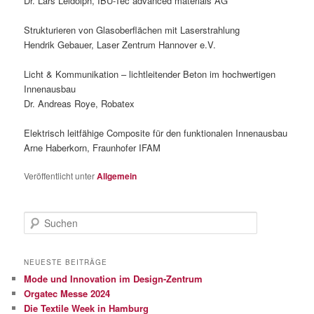
Dr. Lars Leidolph, IBU-Tec advanced materials AG
Strukturieren von Glasoberflächen mit Laserstrahlung
Hendrik Gebauer, Laser Zentrum Hannover e.V.
Licht & Kommunikation – lichtleitender Beton im hochwertigen
Innenausbau
Dr. Andreas Roye, Robatex
Elektrisch leitfähige Composite für den funktionalen Innenausbau
Arne Haberkorn, Fraunhofer IFAM
Veröffentlicht unter
Allgemein
S
u
c
h
NEUESTE BEITRÄGE
e
Mode und Innovation im Design-Zentrum
n
Orgatec Messe 2024
Die Textile Week in Hamburg