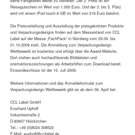
seine Fähigkeiten weiter zu vertiefen. Der 2. Preis ist ein
Reisegutschein im Wert von 1.000 Euro. Und der 3. bis 5. Platz
wird mit einem iPod touch 8 GB im Wert von 219 Euro belohnt.
Die Preisverleihung und Ausstellung der preisgekrönten Produkte
und Verpackungsdesigns finden auf dem Messestand von CCL
Label auf der Messe „FachPack“ in Nürnberg vom 29.09. bis
01.10.2009 statt. Die Anmeldung zum Verpackungsdesign
Wettbewerb ist kostenlos und erfolgt über die Award-Website.
Dort stehen auch hochauflösende Bilddateien und
onstruktionszeichnungen als Arbeitshilfen zum Download bereit.
Einsendeschluss ist der 15. Juli 2009.
Weitere Informationen und das Anmeldeformular zum
Verpackungsdesign Wettbewerb gibt es ab dem 06. April bei:
CCL Label GmbH
Everhard Uphoff
Industriestraße 2
D-83607 Holzkirchen
Tel.: +49 (0)8024 308523
E-Mail: euphoff@ccllabel.de