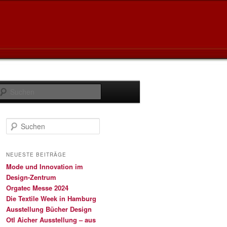
Suchen
S
u
c
h
NEUESTE BEITRÄGE
e
Mode und Innovation im
n
Design-Zentrum
Orgatec Messe 2024
Die Textile Week in Hamburg
Ausstellung Bücher Design
Otl Aicher Ausstellung – aus