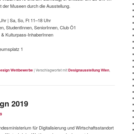
der Museen durch die Ausstellung.
hr | Sa, So, Ft 11–18 Uhr
Innen, StudentInnen, SeniorInnen, Club Ö1
er & Kulturpass-InhaberInnen
eumsplatz 1
esign Wettbewerbe
|
Verschlagwortet mit
Designausstellung Wien
,
ign 2019
19
ndesministerium für Digitalisierung und Wirtschaftsstandort