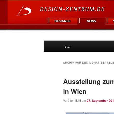
Hauptmenü
Informationsplattform für Des
Start
Zum
Zum
Design Zentr
Inhalt
sekundären
ARCHIV FÜR DEN MONAT
SEPTEMB
wechseln
Inhalt
Ausstellung zum
wechseln
in Wien
Veröffentlicht am
27. September 20