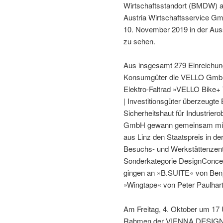
Wirtschaftsstandort (BMDW) a
Austria Wirtschaftsservice Gmb
10. November 2019 in der Auss
zu sehen.
Aus insgesamt 279 Einreichung
Konsumgüter die VELLO GmbH 
Elektro-Faltrad »VELLO Bike+ 
| Investitionsgüter überzeugt
Sicherheitshaut für Industriero
GmbH gewann gemeinsam mit te
aus Linz den Staatspreis in d
Besuchs- und Werkstättenzent
Sonderkategorie DesignConcept
gingen an »B.SUITE« von Benj
»Wingtape« von Peter Paulhart
Am Freitag, 4. Oktober um 17 
Rahmen der VIENNA DESIGN 