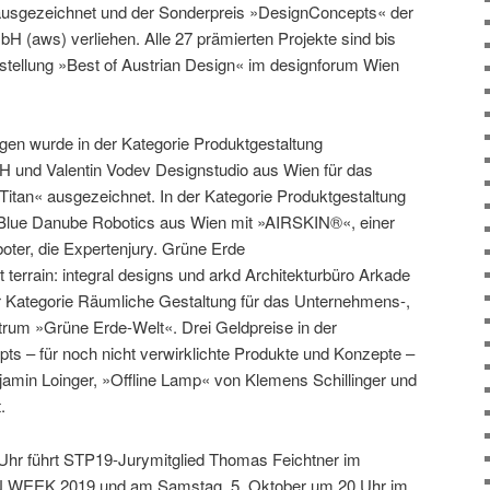
usgezeichnet und der Sonderpreis »DesignConcepts« der
H (aws) verliehen. Alle 27 prämierten Projekte sind bis
tellung »Best of Austrian Design« im designforum Wien
en wurde in der Kategorie Produktgestaltung
und Valentin Vodev Designstudio aus Wien für das
Titan« ausgezeichnet. In der Kategorie Produktgestaltung
e Blue Danube Robotics aus Wien mit »AIRSKIN®«, einer
boter, die Expertenjury. Grüne Erde
rrain: integral designs und arkd Architekturbüro Arkade
er Kategorie Räumliche Gestaltung für das Unternehmens-,
rum »Grüne Erde-Welt«. Drei Geldpreise in der
s – für noch nicht verwirklichte Produkte und Konzepte –
amin Loinger, »Offline Lamp« von Klemens Schillinger und
.
Uhr führt STP19-Jurymitglied Thomas Feichtner im
WEEK 2019 und am Samstag, 5. Oktober um 20 Uhr im