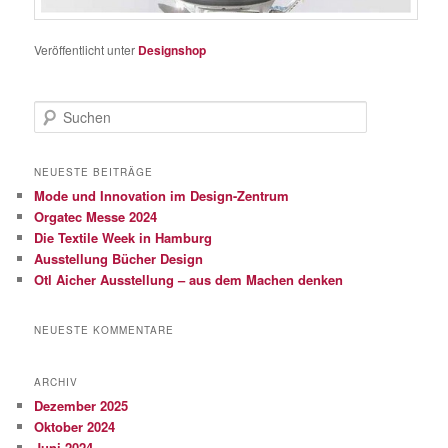
Veröffentlicht unter
Designshop
S
u
c
h
NEUESTE BEITRÄGE
e
Mode und Innovation im Design-Zentrum
n
Orgatec Messe 2024
Die Textile Week in Hamburg
Ausstellung Bücher Design
Otl Aicher Ausstellung – aus dem Machen denken
NEUESTE KOMMENTARE
ARCHIV
Dezember 2025
Oktober 2024
Juni 2024