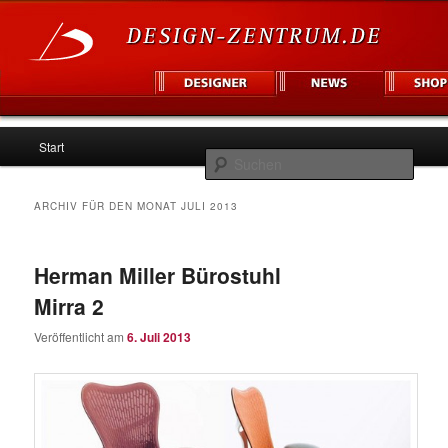
Hauptmenü
Informationsplattform für Designer und Unternehmen
Start
Zum
Zum
Such
Inhalt
sekundären
Design Zentrum
ARCHIV FÜR DEN MONAT
JULI 2013
wechseln
Inhalt
Herman Miller Bürostuhl
wechseln
Mirra 2
Veröffentlicht am
6. Juli 2013