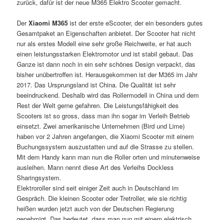
zurück, dafür ist der neue M365 Elektro Scooter gemacht.
Der
Xiaomi M365
ist der erste eScooter, der ein besonders gutes
Gesamtpaket an Eigenschaften anbietet. Der Scooter hat nicht
nur als erstes Modell eine sehr große Reichweite, er hat auch
einen leistungsstarken Elektromotor und ist stabil gebaut. Das
Ganze ist dann noch in ein sehr schönes Design verpackt, das
bisher unübertroffen ist. Herausgekommen ist der M365 im Jahr
2017. Das Ursprungsland ist China. Die Qualität ist sehr
beeindruckend. Deshalb wird das Rollermodell in China und dem
Rest der Welt gerne gefahren. Die Leistungsfähigkeit des
Scooters ist so gross, dass man ihn sogar im Verleih Betrieb
einsetzt. Zwei amerikanische Unternehmen (Bird und Lime)
haben vor 2 Jahren angefangen, die Xiaomi Scooter mit einem
Buchungssystem auszustatten und auf die Strasse zu stellen.
Mit dem Handy kann man nun die Roller orten und minutenweise
ausleihen. Mann nennt diese Art des Verleihs Dockless
Sharingsystem.
Elektroroller sind seit einiger Zeit auch in Deutschland im
Gespräch. Die kleinen Scooter oder Tretroller, wie sie richtig
heißen wurden jetzt auch von der Deutschen Regierung
genehmigt. Das bedeutet, dass man nun mit einem elektrisch