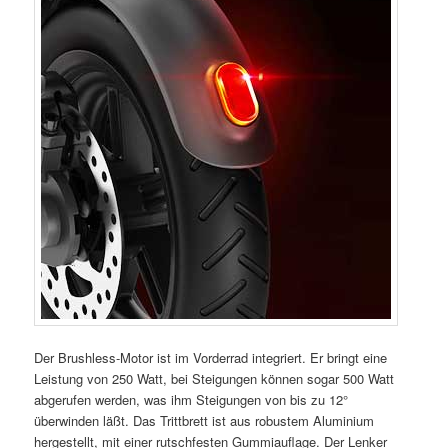
Der Brushless-Motor ist im Vorderrad integriert. Er bringt eine
Leistung von 250 Watt, bei Steigungen können sogar 500 Watt
abgerufen werden, was ihm Steigungen von bis zu 12°
überwinden läßt. Das Trittbrett ist aus robustem Aluminium
hergestellt, mit einer rutschfesten Gummiauflage. Der Lenker