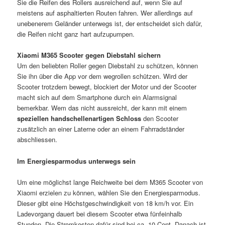
Sie die Reifen des Rollers ausreichend auf, wenn Sie auf
meistens auf asphaltierten Routen fahren. Wer allerdings auf
unebenerem Geländer unterwegs ist, der entscheidet sich dafür,
die Reifen nicht ganz hart aufzupumpen.
Xiaomi M365 Scooter gegen Diebstahl sichern
Um den beliebten Roller gegen Diebstahl zu schützen, können
Sie ihn über die App vor dem wegrollen schützen. Wird der
Scooter trotzdem bewegt, blockiert der Motor und der Scooter
macht sich auf dem Smartphone durch ein Alarmsignal
bemerkbar. Wem das nicht aussreicht, der kann mit einem
speziellen handschellenartigen Schloss
den Scooter
zusätzlich an einer Laterne oder an einem Fahrradständer
abschliessen.
Im Energiesparmodus unterwegs sein
Um eine möglichst lange Reichweite bei dem M365 Scooter von
Xiaomi erzielen zu können, wählen Sie den Energiesparmodus.
Dieser gibt eine Höchstgeschwindigkeit von 18 km/h vor. Ein
Ladevorgang dauert bei diesem Scooter etwa fünfeinhalb
Stunden. Die Stromkosten dafür sind bei ca. 10 Cent. Danach ist