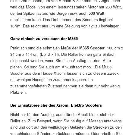
einsetzen müssen, um von A nach B zu kommen. Angetrieben
wird das Modell von einem leistungsstarken Motor mit 250 Watt,
der bei Spitzenlasten, wie Bergen usw. auch
500 Watt
mobilisieren kann. Das Drehmoment des Scooters liegt bei
16Nm. Das reicht aus um eine Steigung von 12° zu bewältigen.
Ganz einfach zu verstauen der M365
Praktisch sind die schmalen
Maße der M365 Scooter
. 108 cm x
34 cm x 114 cm (L x B x H). Die Roller können ganz einfach
eingepackt werden, wenn Sie einen Ausflug mit dem Auto
planen. So sind Sie auch am Ankunftsort mobil. Die M365
Scooter aus dem Hause Xiaomi lassen sich zu diesem Zweck
mit wenigen Handgriffen zusammenklappen. Im
zusammengefalteten Zustand nehmen sie dann nur sehr wenig
Platz ein.
Die Einsatzbereiche des Xiaomi Elektro Scooters
Nicht nur für den Ausflug, auch für die Arbeit bietet sich der
Roller an. Zum Beispiel, wenn Sie häufig auf Messen unterwegs
sind und dort auf den weitläufigen Gebieten die Strecken zu den
verschiedenen Ständen zurücklegen müssen. Oder arbeiten Sie