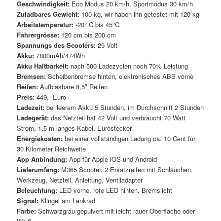
Geschwindigkeit:
Eco Modus 20 km/h, Sportmodus 30 km/h
Zuladbares Gewicht:
100 kg, wir haben ihn getestet mit 120 kg
Arbeitstemperatur:
-20° C bis 45°C
Fahrergrösse:
120 cm bis 200 cm
Spannungs des Scooters:
29 Volt
Akku:
7800mAh/474Wh
Akku Haltbarkeit:
nach 500 Ladezyclen noch 70% Leistung
Bremsen:
Scheibenbremse hinten, elektronisches ABS vorne
Reifen:
Aufblasbare 8,5″ Reifen
Preis:
449,- Euro
Ladezeit:
bei leerem Akku 5 Stunden, im Durchschnitt 2 Stunden
Ladegerät:
das Netzteil hat 42 Volt und verbraucht 70 Watt
Strom, 1,5 m langes Kabel, Eurostecker
Energiekosten:
bei einer vollständigen Ladung ca. 10 Cent für
30 Kilometer Reichweite
App Anbindung:
App für Apple iOS und Android
Lieferumfang:
M365 Scooter, 2 Ersatzreifen mit Schläuchen,
Werkzeug, Netzteil, Anleitung, Ventiladapter
Beleuchtung:
LED vorne, rote LED hinten, Bremslicht
Signal:
Klingel am Lenkrad
Farbe:
Schwarzgrau gepulvert mit leicht rauer Oberfläche oder