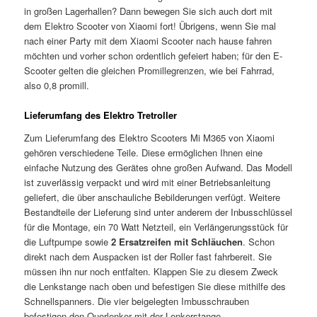
in großen Lagerhallen? Dann bewegen Sie sich auch dort mit
dem Elektro Scooter von Xiaomi fort! Übrigens, wenn Sie mal
nach einer Party mit dem Xiaomi Scooter nach hause fahren
möchten und vorher schon ordentlich gefeiert haben; für den E-
Scooter gelten die gleichen Promillegrenzen, wie bei Fahrrad,
also 0,8 promill.
Lieferumfang des Elektro Tretroller
Zum Lieferumfang des Elektro Scooters Mi M365 von Xiaomi
gehören verschiedene Teile. Diese ermöglichen Ihnen eine
einfache Nutzung des Gerätes ohne großen Aufwand. Das Modell
ist zuverlässig verpackt und wird mit einer Betriebsanleitung
geliefert, die über anschauliche Bebilderungen verfügt. Weitere
Bestandteile der Lieferung sind unter anderem der Inbusschlüssel
für die Montage, ein 70 Watt Netzteil, ein Verlängerungsstück für
die Luftpumpe sowie
2 Ersatzreifen mit Schläuchen
. Schon
direkt nach dem Auspacken ist der Roller fast fahrbereit. Sie
müssen ihn nur noch entfalten. Klappen Sie zu diesem Zweck
die Lenkstange nach oben und befestigen Sie diese mithilfe des
Schnellspanners. Die vier beigelegten Imbusschrauben
befestigen den Querlenker mit der Lenkerstange.