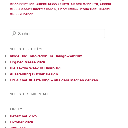
M365 bestellen
,
Xiaomi M365 kaufen
,
Xiaomi M365 Pro
,
Xiaomi
M365 Scooter Informationen
,
Xiaomi M365 Testbericht
,
Xiaomi
M365 Zubehör
S
u
c
h
NEUESTE BEITRÄGE
e
Mode und Innovation im Design-Zentrum
n
Orgatec Messe 2024
Die Textile Week in Hamburg
Ausstellung Bücher Design
Otl Aicher Ausstellung – aus dem Machen denken
NEUESTE KOMMENTARE
ARCHIV
Dezember 2025
Oktober 2024
Juni 2024