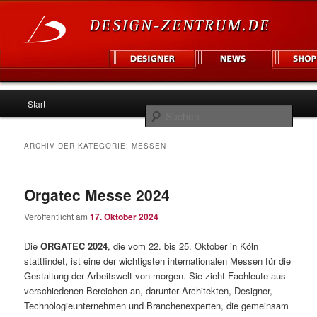
Hauptmenü
Informationsplattform für Designer und Unternehmen
Start
Zum
Zum
Such
Inhalt
sekundären
Design Zentrum
ARCHIV DER KATEGORIE:
MESSEN
wechseln
Inhalt
Orgatec Messe 2024
wechseln
Veröffentlicht am
17. Oktober 2024
Die
ORGATEC 2024
, die vom 22. bis 25. Oktober in Köln
stattfindet, ist eine der wichtigsten internationalen Messen für die
Gestaltung der Arbeitswelt von morgen. Sie zieht Fachleute aus
verschiedenen Bereichen an, darunter Architekten, Designer,
Technologieunternehmen und Branchenexperten, die gemeinsam