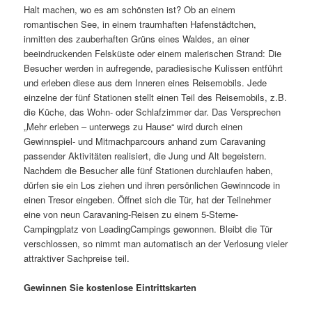
Halt machen, wo es am schönsten ist? Ob an einem
romantischen See, in einem traumhaften Hafenstädtchen,
inmitten des zauberhaften Grüns eines Waldes, an einer
beeindruckenden Felsküste oder einem malerischen Strand: Die
Besucher werden in aufregende, paradiesische Kulissen entführt
und erleben diese aus dem Inneren eines Reisemobils. Jede
einzelne der fünf Stationen stellt einen Teil des Reisemobils, z.B.
die Küche, das Wohn- oder Schlafzimmer dar. Das Versprechen
„Mehr erleben – unterwegs zu Hause“ wird durch einen
Gewinnspiel- und Mitmachparcours anhand zum Caravaning
passender Aktivitäten realisiert, die Jung und Alt begeistern.
Nachdem die Besucher alle fünf Stationen durchlaufen haben,
dürfen sie ein Los ziehen und ihren persönlichen Gewinncode in
einen Tresor eingeben. Öffnet sich die Tür, hat der Teilnehmer
eine von neun Caravaning-Reisen zu einem 5-Sterne-
Campingplatz von LeadingCampings gewonnen. Bleibt die Tür
verschlossen, so nimmt man automatisch an der Verlosung vieler
attraktiver Sachpreise teil.
Gewinnen Sie kostenlose Eintrittskarten