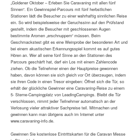
„Goldener Oktober – Erleben Sie Caravaning mit allen fünf
Sinnen“. Ein Gewinnspiel-Parcours mit fünf herbstlichen
Stationen lädt die Besucher zu einer wahrhaftig sinnlichen Reise
ein. So wird beispielsweise der Geruchssinn auf den Prüfstand
gestellt, indem die Besucher mit geschlossenen Augen
bestimmte Aromen „erschnuppern“ müssen. Beim
Geschmackstest gibt es eine Weinprobe der besonderen Art und
bei einem akustischen Erkennungsspiel kommt es auf gutes
Hören an. Wer all seine fünf Sinne an den Stationen des
Parcours geschärft hat, darf ein Los mit einem Zahlencode
ziehen. Ob die Teilnehmer einen der Hauptpreise gewonnen
haben, davon können sie sich gleich vor Ort überzeugen, indem
sie ihren Code in einen Tresor eingeben: Öffnet sich die Tür, so
erhält der glückliche Gewinner eine Caravaning-Reise zu einem
5- Sterne-Campingplatz von LeadingCampings. Bleibt die Tür
verschlossen, nimmt jeder Teilnehmer automatisch an der
Verlosung vieler attraktiver Sachpreise teil. Mitmachen und
gewinnen kann man übrigens auch im Internet unter
www.caravaning-info.de.
Gewinnen Sie kostenlose Eintrittskarten für die Caravan Messe