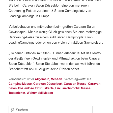
Sie beim Caravan Salon Düsseldorf eine von mehreren
Caravaning-Reisen zu einem 5-Sterne-Campingplatz von
LeadingCampings in Europa.
Vorbeischauen und mitmachen beim großen Caravan Salon
Gewinnspiel. Mit ein wenig Glück gewinnen Sie eine mehrtägige
Caravaning-Reise zu einem exklusiven Campingplatz von
LeadingCampings oder einen von vielen attraktiven Sachpreisen.
„Goldener Oktober- mit allen 5 Sinnen erleben“ lautet das Motto
der diesjährigen Gewinnspiel- und Mitmachaktion beim Caravan
Salon Düsseldorf. Seien Sie dabei, wenn der weltweit führende
Branchentreff ab 30. August seine Pforten öffnet.
Veröffentlicht unter
Allgemein
,
Messen
|
Verschlagwortet mit
Camping Messe
,
Caravan Düsseldorf
,
Caravan Messe
,
Caravan
Salon
,
kostenlose Eintrittskarte
,
Luxuswohnmobil
,
Messe
,
Tagesticket
,
Wohnmobil Messe
S
u