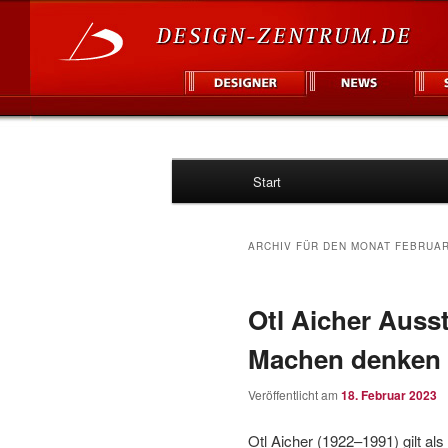
Hauptmenü
Informationsplattform für Des
Start
Zum
Zum
Design Zentr
Inhalt
sekundären
ARCHIV FÜR DEN MONAT
FEBRUAR
wechseln
Inhalt
Otl Aicher Auss
wechseln
Machen denken
Veröffentlicht am
18. Februar 2023
Otl Aicher (1922–1991) gilt als