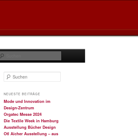
Suchen
S
u
c
h
NEUESTE BEITRÄGE
e
Mode und Innovation im
n
Design-Zentrum
Orgatec Messe 2024
Die Textile Week in Hamburg
Ausstellung Bücher Design
Otl Aicher Ausstellung – aus