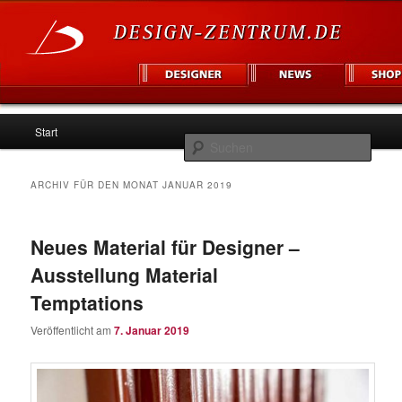
Hauptmenü
Informationsplattform für Designer und Unternehmen
Start
Zum
Zum
Such
Inhalt
sekundären
Design Zentrum
ARCHIV FÜR DEN MONAT
JANUAR 2019
wechseln
Inhalt
Neues Material für Designer –
wechseln
Ausstellung Material
Temptations
Veröffentlicht am
7. Januar 2019