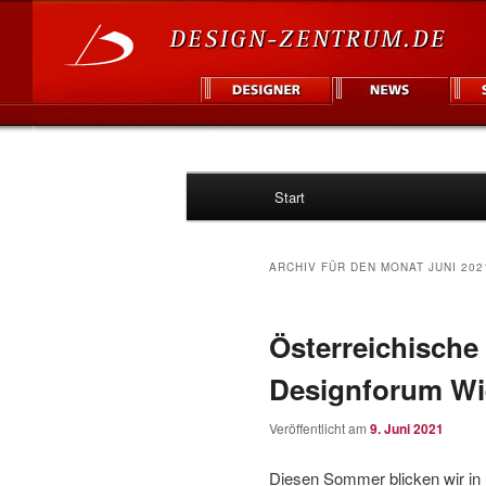
Hauptmenü
Informationsplattform für Des
Start
Zum
Zum
Design Zentr
Inhalt
sekundären
ARCHIV FÜR DEN MONAT
JUNI 202
wechseln
Inhalt
Österreichische
wechseln
Designforum W
Veröffentlicht am
9. Juni 2021
Diesen Sommer blicken wir in 