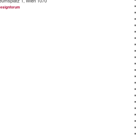
eumsplatz 1,
Wien
1070
esignforum