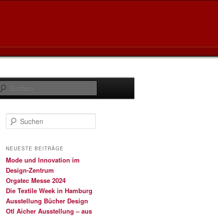
Suchen
S
u
c
h
NEUESTE BEITRÄGE
e
Mode und Innovation im
n
Design-Zentrum
Orgatec Messe 2024
Die Textile Week in Hamburg
Ausstellung Bücher Design
Otl Aicher Ausstellung – aus