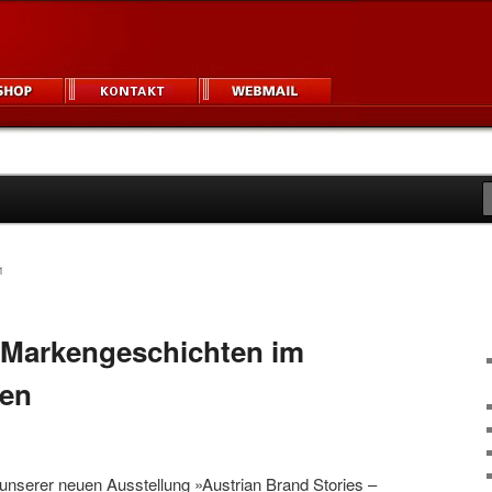
igner und Unternehmen
um
1
 Markengeschichten im
ien
unserer neuen Ausstellung »Austrian Brand Stories –