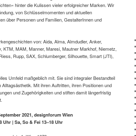
ten« hinter die Kulissen vieler erfolgreicher Marken. Wir
ründung, von Schlüsselmomenten und aktuellen
en über Personen und Familien, GestalterInnen und
arkengeschichten von: Aida, Alma, Almdudler, Anker,
olly, KTM, MAM, Manner, Maresi, Mautner Markhof, Niemetz,
 Riess, Rupp, SAX, Schlumberger, Silhouette, Smart (JTI),
lles Umfeld maßgeblich mit. Sie sind integraler Bestandteil
tagsästhetik. Mit ihren Auftritten, ihren Positionen und
gen und Zugehörigkeiten und stiften damit längerfristig
t.
. September 2021, designforum Wien
 Uhr | Sa, So & Fei 13–18 Uhr