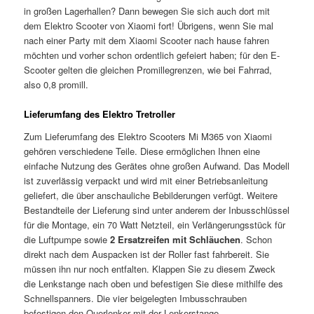
in großen Lagerhallen? Dann bewegen Sie sich auch dort mit
dem Elektro Scooter von Xiaomi fort! Übrigens, wenn Sie mal
nach einer Party mit dem Xiaomi Scooter nach hause fahren
möchten und vorher schon ordentlich gefeiert haben; für den E-
Scooter gelten die gleichen Promillegrenzen, wie bei Fahrrad,
also 0,8 promill.
Lieferumfang des Elektro Tretroller
Zum Lieferumfang des Elektro Scooters Mi M365 von Xiaomi
gehören verschiedene Teile. Diese ermöglichen Ihnen eine
einfache Nutzung des Gerätes ohne großen Aufwand. Das Modell
ist zuverlässig verpackt und wird mit einer Betriebsanleitung
geliefert, die über anschauliche Bebilderungen verfügt. Weitere
Bestandteile der Lieferung sind unter anderem der Inbusschlüssel
für die Montage, ein 70 Watt Netzteil, ein Verlängerungsstück für
die Luftpumpe sowie
2 Ersatzreifen mit Schläuchen
. Schon
direkt nach dem Auspacken ist der Roller fast fahrbereit. Sie
müssen ihn nur noch entfalten. Klappen Sie zu diesem Zweck
die Lenkstange nach oben und befestigen Sie diese mithilfe des
Schnellspanners. Die vier beigelegten Imbusschrauben
befestigen den Querlenker mit der Lenkerstange.