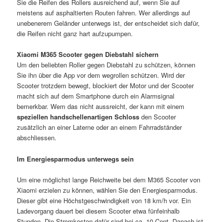
Sie die Reifen des Rollers ausreichend auf, wenn Sie auf
meistens auf asphaltierten Routen fahren. Wer allerdings auf
unebenerem Geländer unterwegs ist, der entscheidet sich dafür,
die Reifen nicht ganz hart aufzupumpen.
Xiaomi M365 Scooter gegen Diebstahl sichern
Um den beliebten Roller gegen Diebstahl zu schützen, können
Sie ihn über die App vor dem wegrollen schützen. Wird der
Scooter trotzdem bewegt, blockiert der Motor und der Scooter
macht sich auf dem Smartphone durch ein Alarmsignal
bemerkbar. Wem das nicht aussreicht, der kann mit einem
speziellen handschellenartigen Schloss
den Scooter
zusätzlich an einer Laterne oder an einem Fahrradständer
abschliessen.
Im Energiesparmodus unterwegs sein
Um eine möglichst lange Reichweite bei dem M365 Scooter von
Xiaomi erzielen zu können, wählen Sie den Energiesparmodus.
Dieser gibt eine Höchstgeschwindigkeit von 18 km/h vor. Ein
Ladevorgang dauert bei diesem Scooter etwa fünfeinhalb
Stunden. Die Stromkosten dafür sind bei ca. 10 Cent. Danach ist