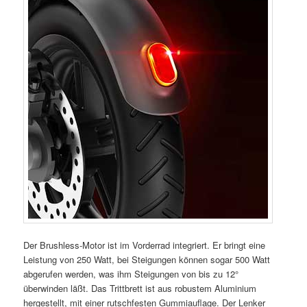
Der Brushless-Motor ist im Vorderrad integriert. Er bringt eine
Leistung von 250 Watt, bei Steigungen können sogar 500 Watt
abgerufen werden, was ihm Steigungen von bis zu 12°
überwinden läßt. Das Trittbrett ist aus robustem Aluminium
hergestellt, mit einer rutschfesten Gummiauflage. Der Lenker