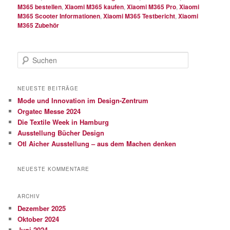
M365 bestellen
,
Xiaomi M365 kaufen
,
Xiaomi M365 Pro
,
Xiaomi
M365 Scooter Informationen
,
Xiaomi M365 Testbericht
,
Xiaomi
M365 Zubehör
S
u
c
h
NEUESTE BEITRÄGE
e
Mode und Innovation im Design-Zentrum
n
Orgatec Messe 2024
Die Textile Week in Hamburg
Ausstellung Bücher Design
Otl Aicher Ausstellung – aus dem Machen denken
NEUESTE KOMMENTARE
ARCHIV
Dezember 2025
Oktober 2024
Juni 2024