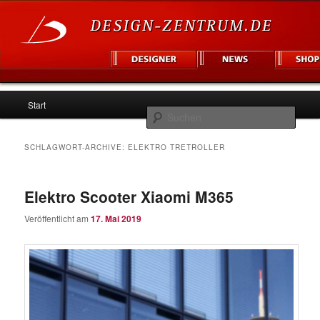
Hauptmenü
Informationsplattform für Designer und Unternehmen
Start
Zum
Zum
Such
Inhalt
sekundären
Design Zentrum
SCHLAGWORT-ARCHIVE:
ELEKTRO TRETROLLER
wechseln
Inhalt
Elektro Scooter Xiaomi M365
wechseln
Veröffentlicht am
17. Mai 2019