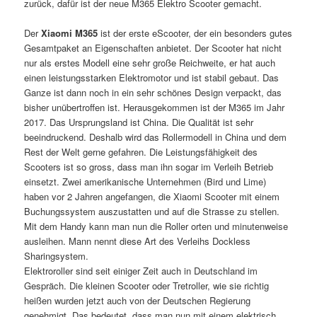
zurück, dafür ist der neue M365 Elektro Scooter gemacht.
Der
Xiaomi M365
ist der erste eScooter, der ein besonders gutes
Gesamtpaket an Eigenschaften anbietet. Der Scooter hat nicht
nur als erstes Modell eine sehr große Reichweite, er hat auch
einen leistungsstarken Elektromotor und ist stabil gebaut. Das
Ganze ist dann noch in ein sehr schönes Design verpackt, das
bisher unübertroffen ist. Herausgekommen ist der M365 im Jahr
2017. Das Ursprungsland ist China. Die Qualität ist sehr
beeindruckend. Deshalb wird das Rollermodell in China und dem
Rest der Welt gerne gefahren. Die Leistungsfähigkeit des
Scooters ist so gross, dass man ihn sogar im Verleih Betrieb
einsetzt. Zwei amerikanische Unternehmen (Bird und Lime)
haben vor 2 Jahren angefangen, die Xiaomi Scooter mit einem
Buchungssystem auszustatten und auf die Strasse zu stellen.
Mit dem Handy kann man nun die Roller orten und minutenweise
ausleihen. Mann nennt diese Art des Verleihs Dockless
Sharingsystem.
Elektroroller sind seit einiger Zeit auch in Deutschland im
Gespräch. Die kleinen Scooter oder Tretroller, wie sie richtig
heißen wurden jetzt auch von der Deutschen Regierung
genehmigt. Das bedeutet, dass man nun mit einem elektrisch