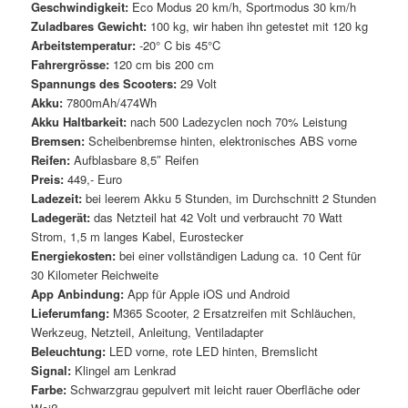
Geschwindigkeit:
Eco Modus 20 km/h, Sportmodus 30 km/h
Zuladbares Gewicht:
100 kg, wir haben ihn getestet mit 120 kg
Arbeitstemperatur:
-20° C bis 45°C
Fahrergrösse:
120 cm bis 200 cm
Spannungs des Scooters:
29 Volt
Akku:
7800mAh/474Wh
Akku Haltbarkeit:
nach 500 Ladezyclen noch 70% Leistung
Bremsen:
Scheibenbremse hinten, elektronisches ABS vorne
Reifen:
Aufblasbare 8,5″ Reifen
Preis:
449,- Euro
Ladezeit:
bei leerem Akku 5 Stunden, im Durchschnitt 2 Stunden
Ladegerät:
das Netzteil hat 42 Volt und verbraucht 70 Watt
Strom, 1,5 m langes Kabel, Eurostecker
Energiekosten:
bei einer vollständigen Ladung ca. 10 Cent für
30 Kilometer Reichweite
App Anbindung:
App für Apple iOS und Android
Lieferumfang:
M365 Scooter, 2 Ersatzreifen mit Schläuchen,
Werkzeug, Netzteil, Anleitung, Ventiladapter
Beleuchtung:
LED vorne, rote LED hinten, Bremslicht
Signal:
Klingel am Lenkrad
Farbe:
Schwarzgrau gepulvert mit leicht rauer Oberfläche oder