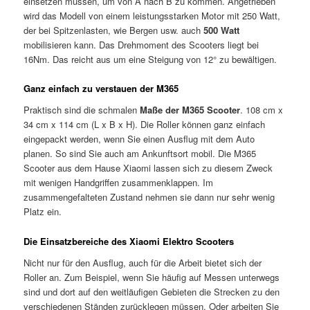
einsetzen müssen, um von A nach B zu kommen. Angetrieben
wird das Modell von einem leistungsstarken Motor mit 250 Watt,
der bei Spitzenlasten, wie Bergen usw. auch
500 Watt
mobilisieren kann. Das Drehmoment des Scooters liegt bei
16Nm. Das reicht aus um eine Steigung von 12° zu bewältigen.
Ganz einfach zu verstauen der M365
Praktisch sind die schmalen
Maße der M365 Scooter
. 108 cm x
34 cm x 114 cm (L x B x H). Die Roller können ganz einfach
eingepackt werden, wenn Sie einen Ausflug mit dem Auto
planen. So sind Sie auch am Ankunftsort mobil. Die M365
Scooter aus dem Hause Xiaomi lassen sich zu diesem Zweck
mit wenigen Handgriffen zusammenklappen. Im
zusammengefalteten Zustand nehmen sie dann nur sehr wenig
Platz ein.
Die Einsatzbereiche des Xiaomi Elektro Scooters
Nicht nur für den Ausflug, auch für die Arbeit bietet sich der
Roller an. Zum Beispiel, wenn Sie häufig auf Messen unterwegs
sind und dort auf den weitläufigen Gebieten die Strecken zu den
verschiedenen Ständen zurücklegen müssen. Oder arbeiten Sie