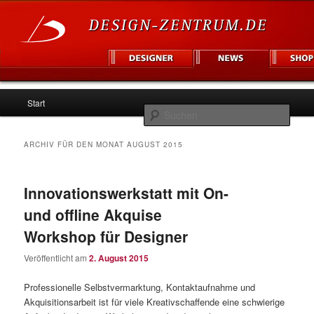
Hauptmenü
Informationsplattform für Designer und Unternehmen
Start
Zum
Zum
Such
Inhalt
sekundären
Design Zentrum
ARCHIV FÜR DEN MONAT
AUGUST 2015
wechseln
Inhalt
Innovationswerkstatt mit On-
wechseln
und offline Akquise
Workshop für Designer
Veröffentlicht am
2. August 2015
Professionelle Selbstvermarktung, Kontaktaufnahme und
Akquisitionsarbeit ist für viele Kreativschaffende eine schwierige