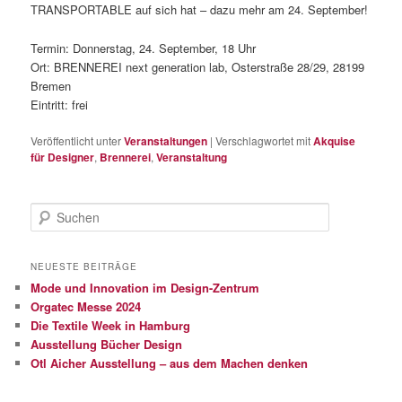
TRANSPORTABLE auf sich hat – dazu mehr am 24. September!
Termin: Donnerstag, 24. September, 18 Uhr
Ort: BRENNEREI next generation lab, Osterstraße 28/29, 28199
Bremen
Eintritt: frei
Veröffentlicht unter
Veranstaltungen
|
Verschlagwortet mit
Akquise
für Designer
,
Brennerei
,
Veranstaltung
S
u
c
h
NEUESTE BEITRÄGE
e
Mode und Innovation im Design-Zentrum
n
Orgatec Messe 2024
Die Textile Week in Hamburg
Ausstellung Bücher Design
Otl Aicher Ausstellung – aus dem Machen denken