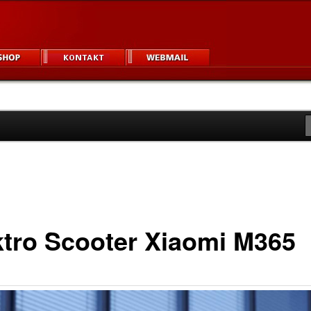
igner und Unternehmen
um
ktro Scooter Xiaomi M365