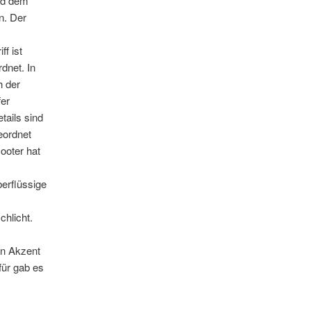
nd dem
n. Der
f ist
dnet. In
h der
fer
tails sind
eordnet
ooter hat
erflüssige
chlicht.
en Akzent
für gab es