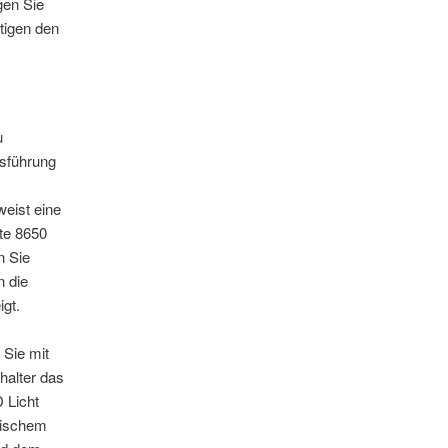
gen Sie
tigen den
u
usführung
eist eine
nte 8650
n Sie
n die
igt.
Sie mit
halter das
 Licht
wischem