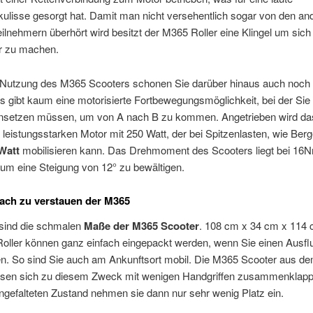
ulisse gesorgt hat. Damit man nicht versehentlich sogar von den an
ilnehmern überhört wird besitzt der M365 Roller eine Klingel um sich
r zu machen.
 Nutzung des M365 Scooters schonen Sie darüber hinaus auch noch 
 gibt kaum eine motorisierte Fortbewegungsmöglichkeit, bei der Sie
insetzen müssen, um von A nach B zu kommen. Angetrieben wird da
leistungsstarken Motor mit 250 Watt, der bei Spitzenlasten, wie Ber
Watt
mobilisieren kann. Das Drehmoment des Scooters liegt bei 16
 um eine Steigung von 12° zu bewältigen.
ach zu verstauen der M365
 sind die schmalen
Maße der M365 Scooter
. 108 cm x 34 cm x 114 
Roller können ganz einfach eingepackt werden, wenn Sie einen Ausfl
en. So sind Sie auch am Ankunftsort mobil. Die M365 Scooter aus 
ssen sich zu diesem Zweck mit wenigen Handgriffen zusammenklapp
efalteten Zustand nehmen sie dann nur sehr wenig Platz ein.