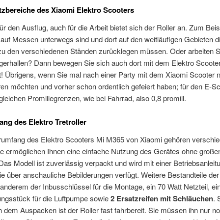
tzbereiche des Xiaomi Elektro Scooters
für den Ausflug, auch für die Arbeit bietet sich der Roller an. Zum Bei
 auf Messen unterwegs sind und dort auf den weitläufigen Gebieten d
zu den verschiedenen Ständen zurücklegen müssen. Oder arbeiten Si
gerhallen? Dann bewegen Sie sich auch dort mit dem Elektro Scoote
t! Übrigens, wenn Sie mal nach einer Party mit dem Xiaomi Scooter 
en möchten und vorher schon ordentlich gefeiert haben; für den E-S
 gleichen Promillegrenzen, wie bei Fahrrad, also 0,8 promill.
ang des Elektro Tretroller
rumfang des Elektro Scooters Mi M365 von Xiaomi gehören verschi
ese ermöglichen Ihnen eine einfache Nutzung des Gerätes ohne große
as Modell ist zuverlässig verpackt und wird mit einer Betriebsanleit
 die über anschauliche Bebilderungen verfügt. Weitere Bestandteile der
 anderem der Inbusschlüssel für die Montage, ein 70 Watt Netzteil, ei
ungsstück für die Luftpumpe sowie
2 Ersatzreifen mit Schläuchen
.
h dem Auspacken ist der Roller fast fahrbereit. Sie müssen ihn nur n