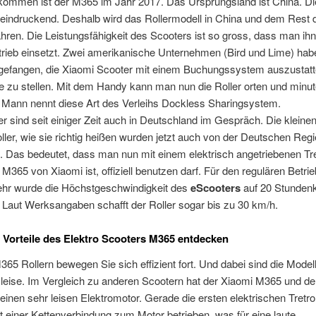
ommen ist der M365 im Jahr 2017. Das Ursprungsland ist China. Die
eeindruckend. Deshalb wird das Rollermodell in China und dem Rest 
hren. Die Leistungsfähigkeit des Scooters ist so gross, dass man ih
trieb einsetzt. Zwei amerikanische Unternehmen (Bird und Lime) hab
gefangen, die Xiaomi Scooter mit einem Buchungssystem auszustatt
e zu stellen. Mit dem Handy kann man nun die Roller orten und minu
. Mann nennt diese Art des Verleihs Dockless Sharingsystem.
ler sind seit einiger Zeit auch in Deutschland im Gespräch. Die kleine
oller, wie sie richtig heißen wurden jetzt auch von der Deutschen Reg
 Das bedeutet, dass man nun mit einem elektrisch angetriebenen Tret
 M365 von Xiaomi ist, offiziell benutzen darf. Für den regulären Betri
ehr wurde die Höchstgeschwindigkeit des
eScooters
auf 20 Stundenk
. Laut Werksangaben schafft der Roller sogar bis zu 30 km/h.
n Vorteile des Elektro Scooters M365 entdecken
65 Rollern bewegen Sie sich effizient fort. Und dabei sind die Model
leise. Im Vergleich zu anderen Scootern hat der Xiaomi M365 und de
inen sehr leisen Elektromotor. Gerade die ersten elektrischen Tretrol
 einer Kettenverbindung zum Motor betrieben, was für eine laute