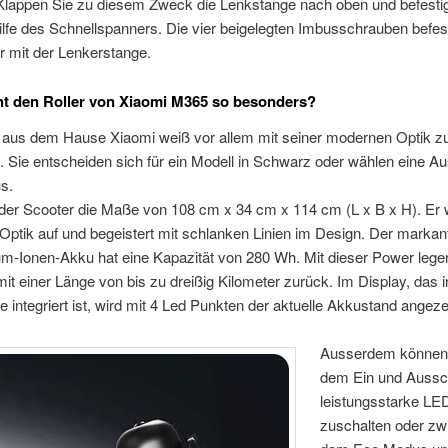
. Klappen Sie zu diesem Zweck die Lenkstange nach oben und befesti
ilfe des Schnellspanners. Die vier beigelegten Imbusschrauben befes
r mit der Lenkerstange.
t den Roller von Xiaomi M365 so besonders?
r aus dem Hause Xiaomi weiß vor allem mit seiner modernen Optik z
. Sie entscheiden sich für ein Modell in Schwarz oder wählen eine A
s.
der Scooter die Maße von 108 cm x 34 cm x 114 cm (L x B x H). Er w
 Optik auf und begeistert mit schlanken Linien im Design. Der marka
um-Ionen-Akku hat eine Kapazität von 280 Wh. Mit dieser Power lege
it einer Länge von bis zu dreißig Kilometer zurück. Im Display, das i
 integriert ist, wird mit 4 Led Punkten der aktuelle Akkustand angeze
Ausserdem können 
dem Ein und Aussc
leistungsstarke LED
zuschalten oder z