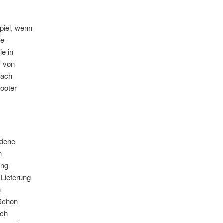
spiel, wenn
ie
e in
r von
nach
cooter
edene
n
ung
 Lieferung
n
 Schon
och