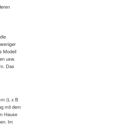
deren
die
 weniger
s Modell
gen usw.
Nm. Das
cm (L x B
ug mit dem
dem Hause
en. Im