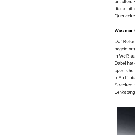
entfalten
diese mith
Querlenke
Was mach
Der Rolle
begeistern
in Weiß au
Dabei hat 
sportliche
mAh Lithi
Strecken m
Lenkstange