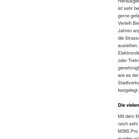
Herausgek
ist sehr b
gerne gefa
Verleih Be
Jahren an
die Strass
ausleihen
Elektrorol
oder Tretr
genehmigt.
wie es der
Stadtverk
festgelegt
Die viele
Mit dem M3
noch sehr 
M365 Pro e
wurden mit