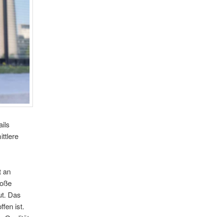
ails
ttlere
t an
roße
ut. Das
fen ist.