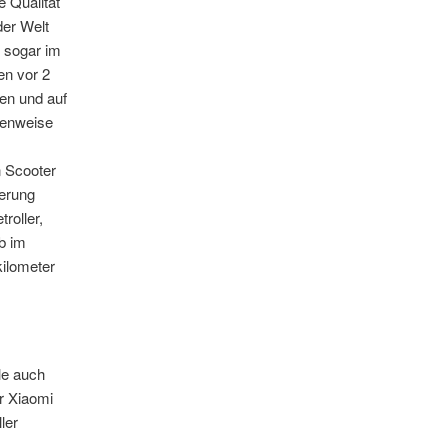
 Qualität
der Welt
n sogar im
en vor 2
en und auf
tenweise
n Scooter
ierung
roller,
eb im
ilometer
le auch
r Xiaomi
ler