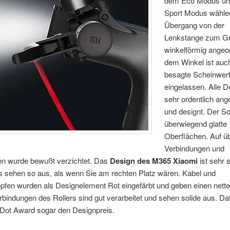
dem Eco Modus u
Sport Modus wähle
Übergang von der
Lenkstange zum Grif
winkelförmig angeor
dem Winkel ist auc
besagte Scheinwer
eingelassen. Alle De
sehr ordentlich ang
und designt. Der Sc
überwiegend glatte
Oberflächen. Auf üb
Verbindungen und
en wurde bewußt verzichtet. Das
Design des M365 Xiaomi
ist sehr s
ls sehen so aus, als wenn Sie am rechten Platz wären. Kabel und
fen wurden als Designelement Rot eingefärbt und geben einen nett
rbindungen des Rollers sind gut verarbeitet und sehen solide aus. Da
Dot Award sogar den Designpreis.