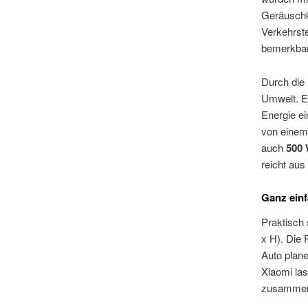
Geräuschk
Verkehrste
bemerkba
Durch die
Umwelt. Es
Energie e
von einem 
auch
500 
reicht aus
Ganz einf
Praktisch
x H). Die 
Auto plan
Xiaomi la
zusammeng