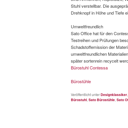
Stuhl verstellbar. Die ausgep
Drehknopf in Höhe und Tiefe ei
Umweltfreundlich
Sato Office hat für den Conte
Testreihen und Prüfungen besch
Schadstoffemission der Materi
umweltfreundlichen Materialie
später sortenrein recycelt we
Bürostuhl Contessa
Bürostühle
Veröffentlicht unter
Designklassiker
Bürostuhl
,
Sato Bürostühle
,
Sato O