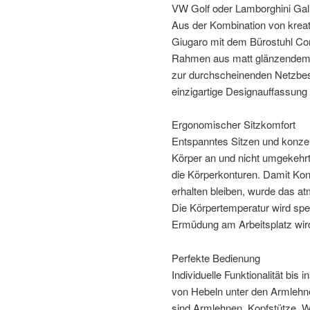
VW Golf oder Lamborghini Gall
Aus der Kombination von kreat
Giugaro mit dem Bürostuhl Con
Rahmen aus matt glänzendem 
zur durchscheinenden Netzbes
einzigartige Designauffassung
Ergonomischer Sitzkomfort
Entspanntes Sitzen und konzen
Körper an und nicht umgekehrt
die Körperkonturen. Damit Konz
erhalten bleiben, wurde das 
Die Körpertemperatur wird spez
Ermüdung am Arbeitsplatz wird
Perfekte Bedienung
Individuelle Funktionalität bis
von Hebeln unter den Armlehne
sind Armlehnen, Kopfstütze, W