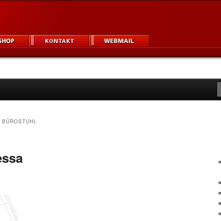
igner und Unternehmen
um
 BÜROSTUHL
essa