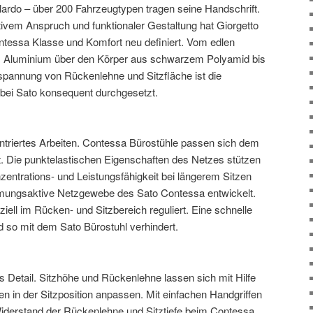
ardo – über 200 Fahrzeugtypen tragen seine Handschrift.
ivem Anspruch und funktionaler Gestaltung hat Giorgetto
tessa Klasse und Komfort neu definiert. Vom edlen
Aluminium über den Körper aus schwarzem Polyamid bis
pannung von Rückenlehne und Sitzfläche ist die
 bei Sato konsequent durchgesetzt.
triertes Arbeiten. Contessa Bürostühle passen sich dem
. Die punktelastischen Eigenschaften des Netzes stützen
entrations- und Leistungsfähigkeit bei längerem Sitzen
atmungsaktive Netzgewebe des Sato Contessa entwickelt.
iell im Rücken- und Sitzbereich reguliert. Eine schnelle
 so mit dem Sato Bürostuhl verhindert.
 ins Detail. Sitzhöhe und Rückenlehne lassen sich mit Hilfe
n in der Sitzposition anpassen. Mit einfachen Handgriffen
iderstand der Rückenlehne und Sitztiefe beim Contessa