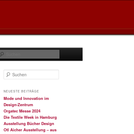
Suchen
S
u
c
h
NEUESTE BEITRÄGE
e
Mode und Innovation im
n
Design-Zentrum
Orgatec Messe 2024
Die Textile Week in Hamburg
Ausstellung Bücher Design
Otl Aicher Ausstellung – aus