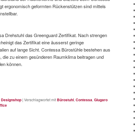
rägt ergonomisch geformten Rückenstützen sind mittels
nstellbar.
ssa Drehstuhl das Greenguard Zertifikat. Nach strengen
einigt das Zertifikat eine äusserst geringe
alien auf lange Sicht. Contessa Bürostühle bestehen aus
n, die zu einem gesünderen Raumklima beitragen und
rden können.
,
Designshop
|
Verschlagwortet mit
Bürostuhl
,
Contessa
,
Giugaro
ffice