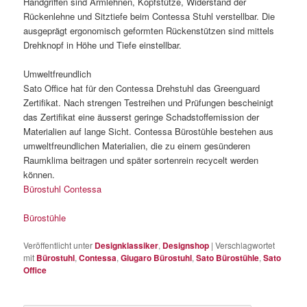
Handgriffen sind Armlehnen, Kopfstütze, Widerstand der
Rückenlehne und Sitztiefe beim Contessa Stuhl verstellbar. Die
ausgeprägt ergonomisch geformten Rückenstützen sind mittels
Drehknopf in Höhe und Tiefe einstellbar.
Umweltfreundlich
Sato Office hat für den Contessa Drehstuhl das Greenguard
Zertifikat. Nach strengen Testreihen und Prüfungen bescheinigt
das Zertifikat eine äusserst geringe Schadstoffemission der
Materialien auf lange Sicht. Contessa Bürostühle bestehen aus
umweltfreundlichen Materialien, die zu einem gesünderen
Raumklima beitragen und später sortenrein recycelt werden
können.
Bürostuhl Contessa
Bürostühle
Veröffentlicht unter
Designklassiker
,
Designshop
|
Verschlagwortet
mit
Bürostuhl
,
Contessa
,
Giugaro Bürostuhl
,
Sato Bürostühle
,
Sato
Office