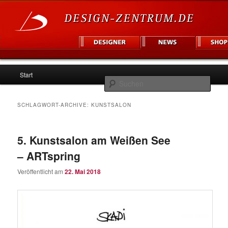
Hauptmenü
Informationsplattform für Designer und Unternehmen
Start
Zum
Zum
Such
Inhalt
sekundären
Design Zentrum
SCHLAGWORT-ARCHIVE:
KUNSTSALON
wechseln
Inhalt
5. Kunstsalon am Weißen See
wechseln
– ARTspring
Veröffentlicht am
22. Mai 2018