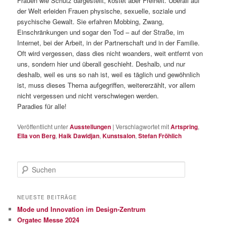
Frauen wie Schutz dargestellt, kostet aber Freiheit. Überall auf
der Welt erleiden Frauen physische, sexuelle, soziale und
psychische Gewalt. Sie erfahren Mobbing, Zwang,
Einschränkungen und sogar den Tod – auf der Straße, im
Internet, bei der Arbeit, in der Partnerschaft und in der Familie.
Oft wird vergessen, dass dies nicht woanders, weit entfernt von
uns, sondern hier und überall geschieht. Deshalb, und nur
deshalb, weil es uns so nah ist, weil es täglich und gewöhnlich
ist, muss dieses Thema aufgegriffen, weitererzählt, vor allem
nicht vergessen und nicht verschwiegen werden.
Paradies für alle!
Veröffentlicht unter
Ausstellungen
|
Verschlagwortet mit
Artspring
,
Ella von Berg
,
Haik Dawidjan
,
Kunstsalon
,
Stefan Fröhlich
S
u
c
h
NEUESTE BEITRÄGE
e
Mode und Innovation im Design-Zentrum
n
Orgatec Messe 2024