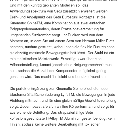
Und mit den künftig geplanten Modellen soll das
Anwendungsspektrum von Setu zusätzlich erweitert werden.
Dreh- und Angelpunkt des Setu Bürostuhl Konzepts ist die
Kinematic SpineTM, eine Kombination aus zwei einfachen
Polypropylenmaterialien, deren Präzisionsverarbeitung für
umgehenden Sitzkomfort sorgt. Ihr Rücken wird von dem
Moment an, in dem Sie auf einem Setu von Herman Miller Platz
nehmen, rundum gestützt, wobei Ihnen die flexible Rückenlehne
gleichzeitig maximale Bewegungsfreiheit lässt. Der Stuhl ist ein
minimalistisches Meisterwerk: Er verfügt zwar über eine
Höheneinstellung, kommt jedoch ohne Neigungsmechanismus
aus, sodass die Anzahl der Komponenten möglichst gering
gehalten wird. Das macht ihn leicht und benutzerfreundlich.
Die perfekte Ergänzung zur Kinematic Spine bildet die neue
Elastomer-Sitzflächenfederung LyrisTM, die Bewegungen in jede
Richtung mitmacht und für eine gleichmäßige Gewichtsverteilung
sorgt. Zudem passt sie sich an Ihre Körperform an und sorgt für
ausreichende Belüftung. Das strapazierfähige Setu
korrosionsgeschützte H-AlloyTM Aluminiumgestell benötigt kein
Finish, sodass keine weitere Bearbeitung mit toxischen