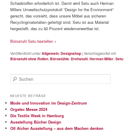
Schadstoffen erforderlich ist. Damit wird Setu auch Herman
Millers Umweltschutzprotokoll “Design for the Environment”
gerecht, das vorsieht, dass unsere Möbel aus sicheren
Recyclingmaterialien gefertigt sind. Setu ist aus Material
hergestellt, das zu 92 Prozent wiederverwertbar ist.
Bürostuhl Setu bestellen >
Veröffentlicht unter
Allgemein
,
Designshop
|
Verschlagwortet mit
Bürostuhl ohne Rollen
,
Bürostühle
,
Drehstuhl
,
Herman Miller
,
Setu
S
u
c
h
NEUESTE BEITRÄGE
e
Mode und Innovation im Design-Zentrum
n
Orgatec Messe 2024
Die Textile Week in Hamburg
Ausstellung Bücher Design
Otl Aicher Ausstellung – aus dem Machen denken