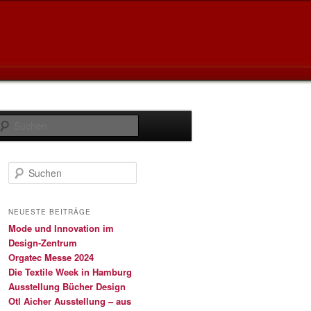
Suchen
S
u
c
h
NEUESTE BEITRÄGE
e
Mode und Innovation im
n
Design-Zentrum
Orgatec Messe 2024
Die Textile Week in Hamburg
Ausstellung Bücher Design
Otl Aicher Ausstellung – aus