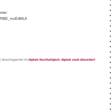
nter:
.be/RBE_moEdML8
|
Verschlagwortet mit
digitale Nachhaltigkeit
,
digitale stadt düsseldorf