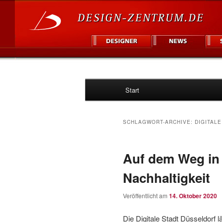
Hauptmenü
Informationsplattform für Des
Start
Zum
Zum
Design Zentr
Inhalt
sekundären
SCHLAGWORT-ARCHIVE:
DIGITAL
wechseln
Inhalt
Auf dem Weg in d
wechseln
Nachhaltigkeit
Veröffentlicht am
14. Oktober 2020
Die Digitale Stadt Düsseldorf l