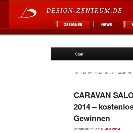
Hauptmenü
Informationsplattform für Des
Start
Zum
Zum
Design Zentr
Inhalt
sekundären
SCHLAGWORT-ARCHIVE:
CAMPING
wechseln
Inhalt
CARAVAN SAL
wechseln
2014 – kostenlos
Gewinnen
Veröffentlicht am
6. Juli 2014