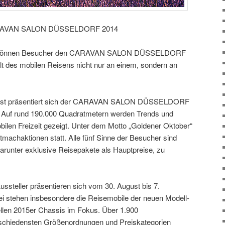
CARAVAN SALON DÜSSELDORF 2014
ket können Besucher den CARAVAN SALON DÜSSELDORF
lt des mobilen Reisens nicht nur an einem, sondern an
rbst präsentiert sich der CARAVAN SALON DÜSSELDORF
e. Auf rund 190.000 Quadratmetern werden Trends und
bilen Freizeit gezeigt. Unter dem Motto „Goldener Oktober“
tmachaktionen statt. Alle fünf Sinne der Besucher sind
 darunter exklusive Reisepakete als Hauptpreise, zu
ussteller präsentieren sich vom 30. August bis 7.
i stehen insbesondere die Reisemobile der neuen Modell-
llen 2015er Chassis im Fokus. Über 1.900
rschiedensten Größenordnungen und Preiskategorien