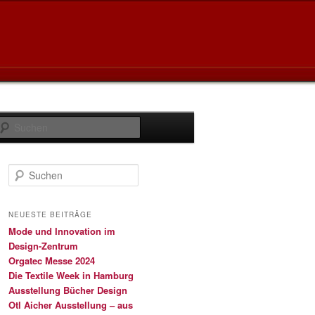
Suchen
S
u
c
h
NEUESTE BEITRÄGE
e
Mode und Innovation im
n
Design-Zentrum
Orgatec Messe 2024
Die Textile Week in Hamburg
Ausstellung Bücher Design
Otl Aicher Ausstellung – aus