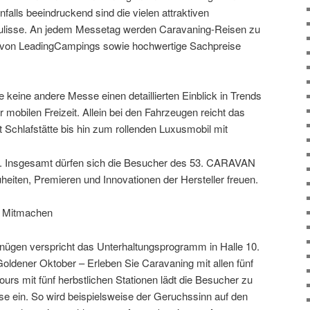
falls beeindruckend sind die vielen attraktiven
 Kulisse. An jedem Messetag werden Caravaning-Reisen zu
 von LeadingCampings sowie hochwertige Sachpreise
ine andere Messe einen detaillierten Einblick in Trends
 mobilen Freizeit. Allein bei den Fahrzeugen reicht das
Schlafstätte bis hin zum rollenden Luxusmobil mit
. Insgesamt dürfen sich die Besucher des 53. CARAVAN
eiten, Premieren und Innovationen der Hersteller freuen.
m Mitmachen
nügen verspricht das Unterhaltungsprogramm in Halle 10.
Goldener Oktober – Erleben Sie Caravaning mit allen fünf
urs mit fünf herbstlichen Stationen lädt die Besucher zu
ise ein. So wird beispielsweise der Geruchssinn auf den