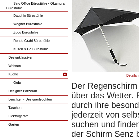
Sato Office Bürostühle - Okamura
Bürostühle
Dauphin Bürostühle
Wagner Bürostühle
Züco Bürostühle
Rohde Grahl Bürostühle
Kusch & Co Bürostühle
Designklassiker
Wohnen
Küche
Detailan
Gefu
Der Regenschirm 
Designer Porzellan
über das Wetter. 
Leuchten - Designerleuchten
durch ihre beson
Taschen
jederzeit von selb
Elektrogeräte
suchen und finden
Garten
der Schirm Senz 