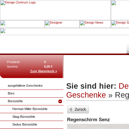
Produkte:
0
Summe:
0,00 €
Zum Warenkorb »
Sie sind hier:
De
ausgefallene Geschenke
Geschenke
» Reg
Büro
Bürostühle
Herman Miller Bürostühle
Sitag Bürostühle
Regenschirm Senz
Sedus Bürostühle