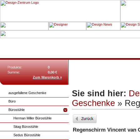
Produkte:
0
Summe:
0,00 €
Zum Warenkorb »
Sie sind hier:
De
ausgefallene Geschenke
Geschenke
» Reg
Büro
Bürostühle
Herman Miller Bürostühle
Sitag Bürostühle
Regenschirm Vincent van 
Sedus Bürostühle