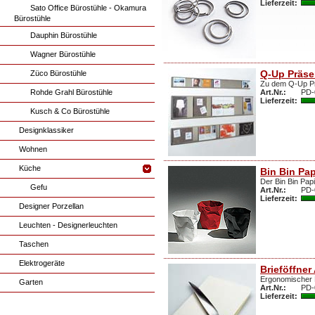
Lieferzeit:
Sato Office Bürostühle - Okamura
Bürostühle
Dauphin Bürostühle
Wagner Bürostühle
Q-Up Präse
Züco Bürostühle
Zu dem Q-Up Pr
Rohde Grahl Bürostühle
Art.Nr.:
PD-
Lieferzeit:
Kusch & Co Bürostühle
Designklassiker
Wohnen
Küche
Bin Bin Pa
Der Bin Bin Papi
Gefu
Art.Nr.:
PD-
Lieferzeit:
Designer Porzellan
Leuchten - Designerleuchten
Taschen
Elektrogeräte
Brieföffner
Ergonomischer B
Garten
Art.Nr.:
PD-
Lieferzeit: