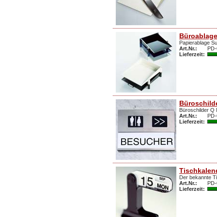
Büroablage
Papierablage Su
Art.Nr.:
PD-
Lieferzeit:
Büroschild
Büroschilder Q M
Art.Nr.:
PD-
Lieferzeit:
Tischkalen
Der bekannte Ti
Art.Nr.:
PD-
Lieferzeit: