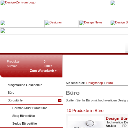
Produkte:
0
Summe:
0,00 €
Zum Warenkorb »
Sie sind hier:
Designshop
»
Büro
ausgefallene Geschenke
Büro
Büro
Bürostühle
Statten Sie Ihr Büro mit hochwertigen Designp
Herman Miller Bürostühle
10 Produkte in Büro
Sitag Bürostühle
Design Bü
Hochwertige Des
Sedus Bürostühle
Art.Nr.:
PD-