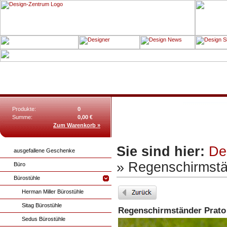
Produkte:
0
Summe:
0,00 €
Zum Warenkorb »
Sie sind hier:
De
ausgefallene Geschenke
» Regenschirmstä
Büro
Bürostühle
Herman Miller Bürostühle
Sitag Bürostühle
Regenschirmständer Prato
Sedus Bürostühle