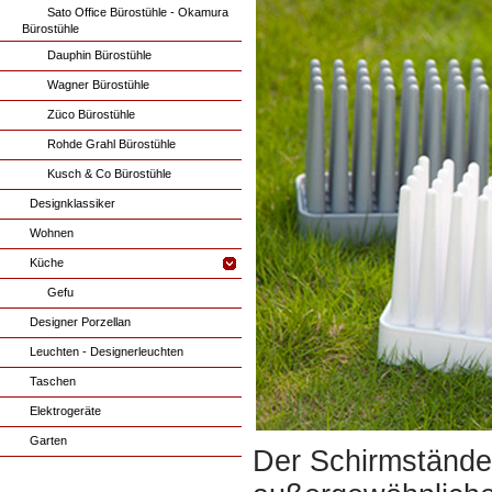
Sato Office Bürostühle - Okamura
Bürostühle
Dauphin Bürostühle
Wagner Bürostühle
Züco Bürostühle
Rohde Grahl Bürostühle
Kusch & Co Bürostühle
Designklassiker
Wohnen
Küche
Gefu
Designer Porzellan
Leuchten - Designerleuchten
Taschen
Elektrogeräte
Garten
Der Schirmstände