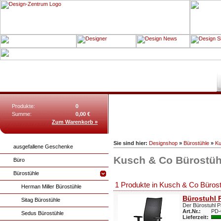
Produkte:
0
Summe:
0,00 €
Zum Warenkorb »
Sie sind hier:
Designshop
»
Bürostühle
»
Ku
ausgefallene Geschenke
Kusch & Co Bürostüh
Büro
Bürostühle
1 Produkte in Kusch & Co Büros
Herman Miller Bürostühle
Bürostuhl P
Sitag Bürostühle
Der Bürostuhl P
Art.Nr.:
PD-
Sedus Bürostühle
Lieferzeit: