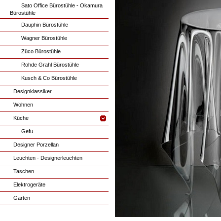
Sato Office Bürostühle - Okamura
Bürostühle
Dauphin Bürostühle
Wagner Bürostühle
Züco Bürostühle
Rohde Grahl Bürostühle
Kusch & Co Bürostühle
Designklassiker
Wohnen
Küche
Gefu
Designer Porzellan
Leuchten - Designerleuchten
Taschen
Elektrogeräte
Garten