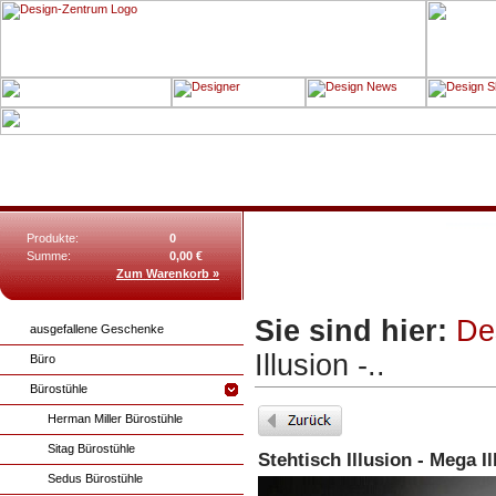
Produkte:
0
Summe:
0,00 €
Zum Warenkorb »
Sie sind hier:
De
ausgefallene Geschenke
Illusion -..
Büro
Bürostühle
Herman Miller Bürostühle
Sitag Bürostühle
Stehtisch Illusion - Mega I
Sedus Bürostühle