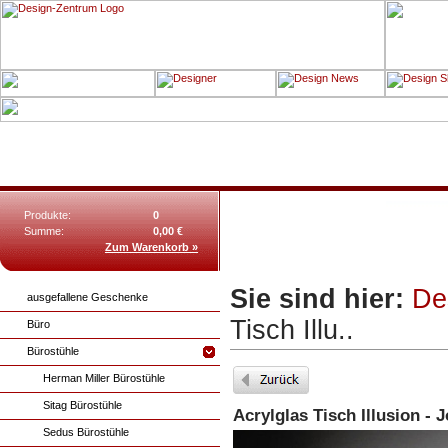
Produkte:
0
Summe:
0,00 €
Zum Warenkorb »
Sie sind hier:
De
ausgefallene Geschenke
Tisch Illu..
Büro
Bürostühle
Herman Miller Bürostühle
Sitag Bürostühle
Acrylglas Tisch Illusion - 
Sedus Bürostühle