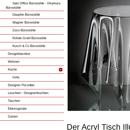
Sato Office Bürostühle - Okamura
Bürostühle
Dauphin Bürostühle
Wagner Bürostühle
Züco Bürostühle
Rohde Grahl Bürostühle
Kusch & Co Bürostühle
Designklassiker
Wohnen
Küche
Gefu
Designer Porzellan
Leuchten - Designerleuchten
Taschen
Elektrogeräte
Garten
Der Acryl Tisch Il