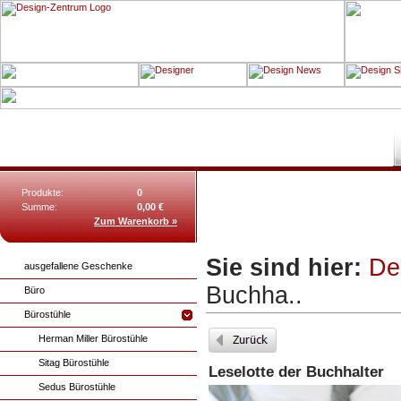
Produkte:
0
Summe:
0,00 €
Zum Warenkorb »
Sie sind hier:
De
ausgefallene Geschenke
Buchha..
Büro
Bürostühle
Herman Miller Bürostühle
Sitag Bürostühle
Leselotte der Buchhalter
Sedus Bürostühle