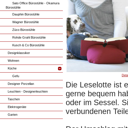
Sato Office Bürostühle - Okamura
Bürostühle
Dauphin Bürostühle
Wagner Bürostühle
Züco Bürostühle
Rohde Grahl Bürostühle
Kusch & Co Bürostühle
Designklassiker
Wohnen
Küche
Deta
Gefu
Die Leselotte ist 
Designer Porzellan
gerne bequem hab
Leuchten - Designerleuchten
Taschen
oder im Sessel. S
Elektrogeräte
verbundenen Teil
Garten