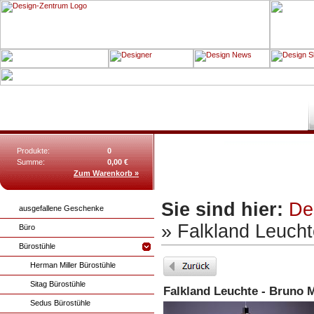
Produkte:
0
Summe:
0,00 €
Zum Warenkorb »
Sie sind hier:
De
ausgefallene Geschenke
» Falkland Leuchte
Büro
Bürostühle
Herman Miller Bürostühle
Sitag Bürostühle
Falkland Leuchte - Bruno 
Sedus Bürostühle