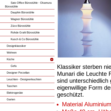
Sato Office Bürostühle - Okamura
Bürostühle
Dauphin Bürostühle
Wagner Bürostühle
Züco Bürostühle
Rohde Grahl Bürostühle
Kusch & Co Bürostühle
Designklassiker
Wohnen
Küche
Klassiker sterben n
Gefu
Munari die Leuchte 
Designer Porzellan
sind unterschiedlich
Leuchten - Designerleuchten
eigenwillige Form d
Taschen
Elektrogeräte
geschützt.
Garten
Material Aluminiu