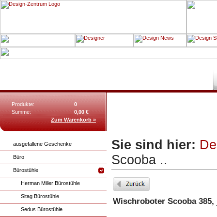
Produkte:
0
Summe:
0,00 €
Zum Warenkorb »
Sie sind hier:
De
ausgefallene Geschenke
Scooba ..
Büro
Bürostühle
Herman Miller Bürostühle
Sitag Bürostühle
Wischroboter Scooba 385, je
Sedus Bürostühle