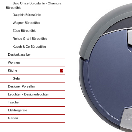
Sato Office Bürostühle - Okamura
Bürostühle
Dauphin Bürostühle
Wagner Bürostühle
Züco Bürostühle
Rohde Grahl Bürostühle
Kusch & Co Bürostühle
Designklassiker
Wohnen
Küche
Gefu
Designer Porzellan
Leuchten - Designerleuchten
Taschen
Elektrogeräte
Garten