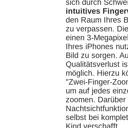
sich durch Schwe
intuitives Finge
den Raum Ihres B
zu verpassen. Di
einen 3-Megapixel
Ihres iPhones nutz
Bild zu sorgen. A
Qualitätsverlust 
möglich. Hierzu k
"Zwei-Finger-Zoo
um auf jedes einz
zoomen. Darüber h
Nachtsichtfunktio
selbst bei komplet
Kind verschafft.