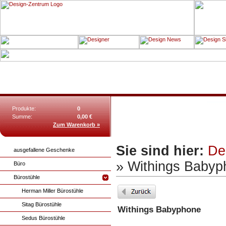
Produkte:
0
Summe:
0,00 €
Zum Warenkorb »
Sie sind hier:
De
ausgefallene Geschenke
» Withings Babyp
Büro
Bürostühle
Herman Miller Bürostühle
Sitag Bürostühle
Withings Babyphone
Sedus Bürostühle