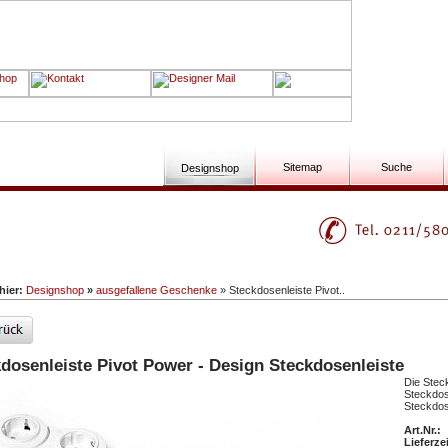
Sitemap
Suche
Designshop
 hier:
Designshop
»
ausgefallene Geschenke
» Steckdosenleiste Pivot..
dosenleiste Pivot Power - Design Steckdosenleiste
Die Stec
Steckdose
Steckdos
Art.Nr.:
Lieferzei