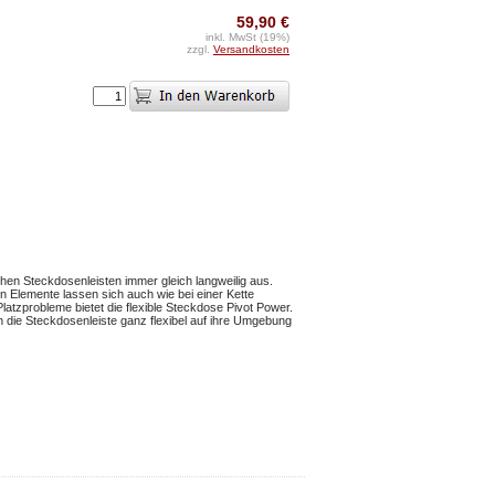
59,90 €
inkl. MwSt (19%)
zzgl.
Versandkosten
hen Steckdosenleisten immer gleich langweilig aus.
 Elemente lassen sich auch wie bei einer Kette
atzprobleme bietet die flexible Steckdose Pivot Power.
h die Steckdosenleiste ganz flexibel auf ihre Umgebung