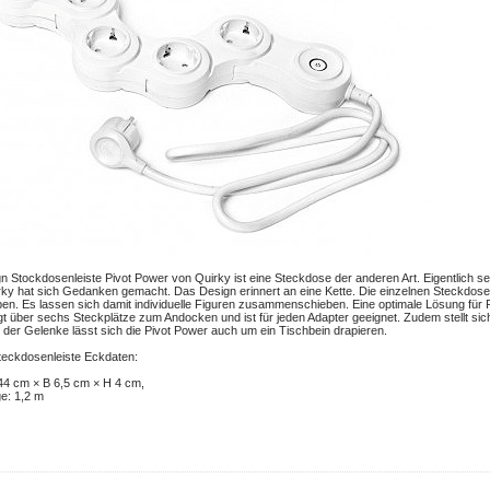
n Stockdosenleiste Pivot Power von Quirky ist eine Steckdose der anderen Art. Eigentlich se
ky hat sich Gedanken gemacht. Das Design erinnert an eine Kette. Die einzelnen Steckdosen
en. Es lassen sich damit individuelle Figuren zusammenschieben. Eine optimale Lösung für Pl
gt über sechs Steckplätze zum Andocken und ist für jeden Adapter geeignet. Zudem stellt sic
 der Gelenke lässt sich die Pivot Power auch um ein Tischbein drapieren.
teckdosenleiste Eckdaten:
44 cm × B 6,5 cm × H 4 cm,
e: 1,2 m