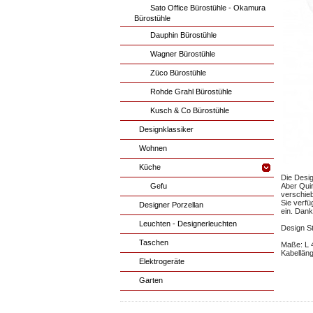
Sato Office Bürostühle - Okamura
Bürostühle
Dauphin Bürostühle
Wagner Bürostühle
Züco Bürostühle
Rohde Grahl Bürostühle
Kusch & Co Bürostühle
Designklassiker
Wohnen
Küche
Die Desig
Gefu
Aber Quir
verschieb
Sie verfü
Designer Porzellan
ein. Dank
Leuchten - Designerleuchten
Design S
Taschen
Maße: L 
Kabelläng
Elektrogeräte
Garten