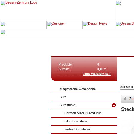
Produkte:
0
Summe:
0,00 €
Zum Warenkorb »
Sie sind
ausgefallene Geschenke
Büro
Bürostühle
Steck
Herman Miller Bürostühle
Sitag Bürostühle
Sedus Bürostühle