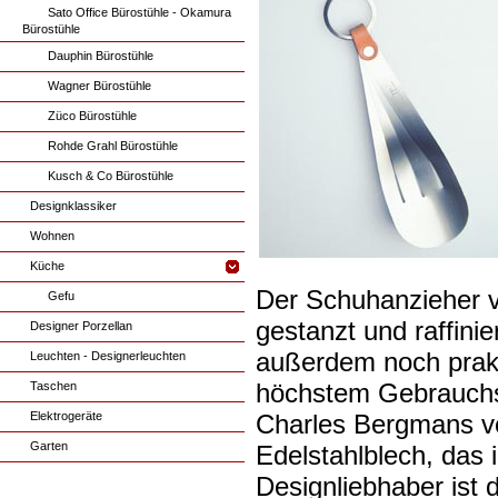
Sato Office Bürostühle - Okamura
Bürostühle
Dauphin Bürostühle
Wagner Bürostühle
Züco Bürostühle
Rohde Grahl Bürostühle
Kusch & Co Bürostühle
Designklassiker
Wohnen
Küche
Der Schuhanzieher v
Gefu
gestanzt und raffinie
Designer Porzellan
außerdem noch prakt
Leuchten - Designerleuchten
höchstem Gebrauchsw
Taschen
Elektrogeräte
Charles Bergmans vo
Garten
Edelstahlblech, das 
Designliebhaber ist