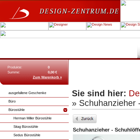
Produkte:
0
Summe:
0,00 €
Zum Warenkorb »
Sie sind hier:
De
ausgefallene Geschenke
» Schuhanzieher -
Büro
Bürostühle
Herman Miller Bürostühle
Sitag Bürostühle
Schuhanzieher - Schuhlöff
Sedus Bürostühle