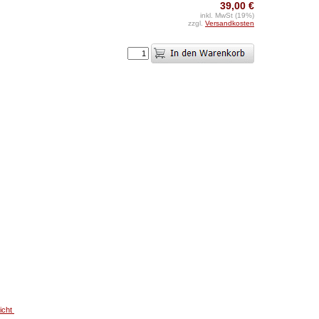
39,00 €
inkl. MwSt (19%)
zzgl.
Versandkosten
icht