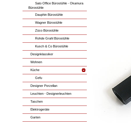
Sato Office Bürostühle - Okamura
Bürostühle
Dauphin Bürostühle
Wagner Bürostühle
Züco Bürostühle
Rohde Grahl Bürostühle
Kusch & Co Bürostühle
Designklassiker
Wohnen
Küche
Gefu
Designer Porzellan
Leuchten - Designerleuchten
Taschen
Elektrogeräte
Garten