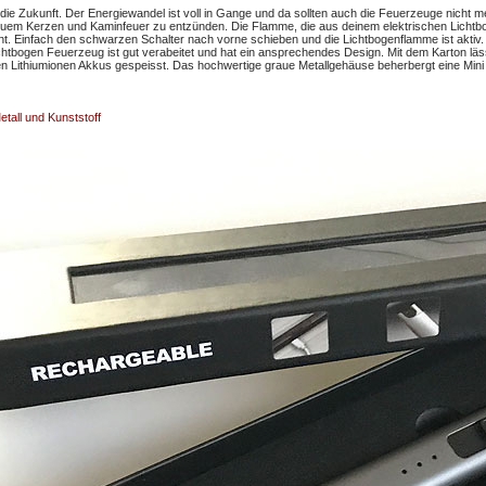
ie Zukunft. Der Energiewandel ist voll in Gange und da sollten auch die Feuerzeuge nicht m
em Kerzen und Kaminfeuer zu entzünden. Die Flamme, die aus deinem elektrischen Lichtbog
. Einfach den schwarzen Schalter nach vorne schieben und die Lichtbogenflamme ist aktiv. E
chtbogen Feuerzeug ist gut verabeitet und hat ein ansprechendes Design. Mit dem Karton l
en Lithiumionen Akkus gespeisst. Das hochwertige graue Metallgehäuse beherbergt eine Mi
tall und Kunststoff