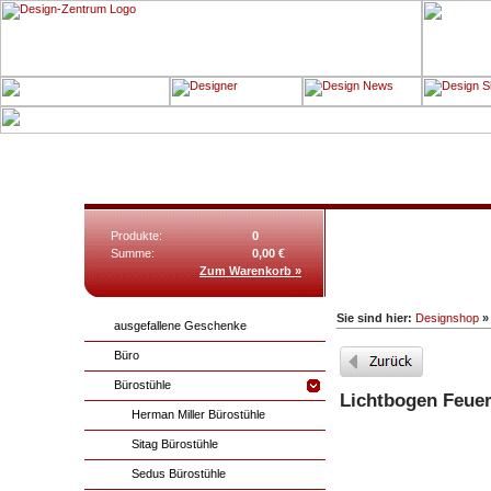
Produkte:
0
Summe:
0,00 €
Zum Warenkorb »
Sie sind hier:
Designshop
ausgefallene Geschenke
Büro
Bürostühle
Lichtbogen Feuer
Herman Miller Bürostühle
Sitag Bürostühle
Sedus Bürostühle