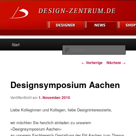
Hauptmenü
Informationsplattform für Designer und Unternehmen
Start
Zum
Such
Inhalt
Artikelnavigation
Design Zentrum
←
Vorherige
Nächste
→
wechseln
Designsymposium Aachen
Veröffentlicht am
1. November 2010
Liebe Kolleginnen und Kollegen, liebe Designinteressierte,
wir möchten Sie herzlich einladen zu unserem
»Designsymposium Aachen«
an unserem Fachbereich Gestaltung der FH Aachen zum Thema