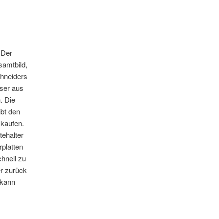
 Der
samtbild,
chneiders
sser aus
. Die
ibt den
 kaufen.
tehalter
platten
hnell zu
er zurück
 kann