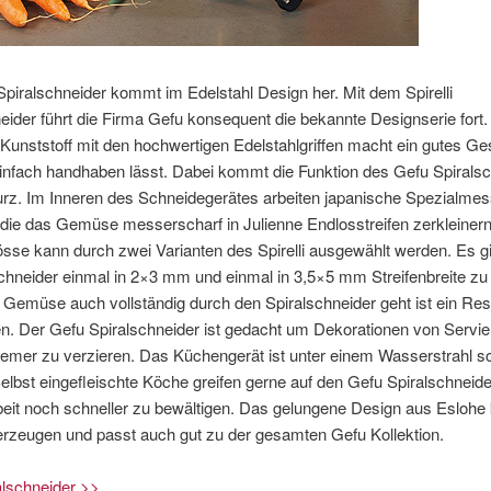
piralschneider kommt im Edelstahl Design her. Mit dem Spirelli
eider führt die Firma Gefu konsequent die bekannte Designserie fort.
unststoff mit den hochwertigen Edelstahlgriffen macht ein gutes Ge
infach handhaben lässt. Dabei kommt die Funktion des Gefu Spirals
urz. Im Inneren des Schneidegerätes arbeiten japanische Spezialme
 die das Gemüse messerscharf in Julienne Endlosstreifen zerkleinern
össe kann durch zwei Varianten des Spirelli ausgewählt werden. Es g
neider einmal in 2×3 mm und einmal in 3,5×5 mm Streifenbreite zu
Gemüse auch vollständig durch den Spiralschneider geht ist ein Res
. Der Gefu Spiralschneider ist gedacht um Dekorationen von Servier
emer zu verzieren. Das Küchengerät ist unter einem Wasserstrahl sc
Selbst eingefleischte Köche greifen gerne auf den Gefu Spiralschneid
beit noch schneller zu bewältigen. Das gelungene Design aus Eslohe
erzeugen und passt auch gut zu der gesamten Gefu Kollektion.
alschneider >>