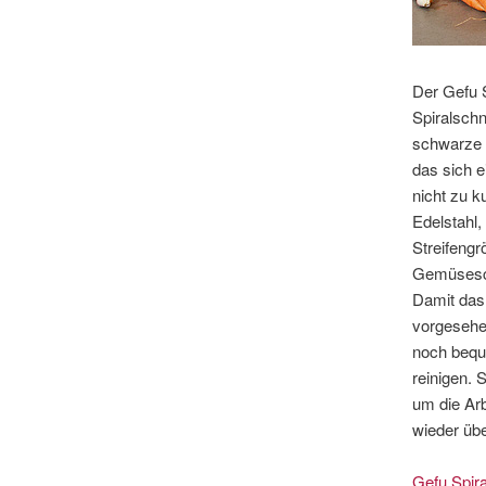
Der Gefu S
Spiralschn
schwarze K
das sich e
nicht zu k
Edelstahl,
Streifengr
Gemüsesch
Damit das 
vorgesehen
noch bequ
reinigen. 
um die Ar
wieder üb
Gefu Spir