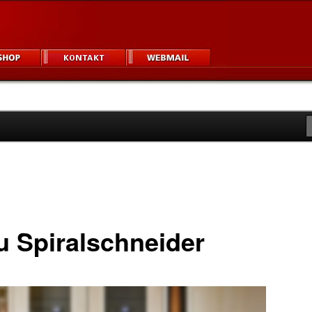
igner und Unternehmen
um
u Spiralschneider